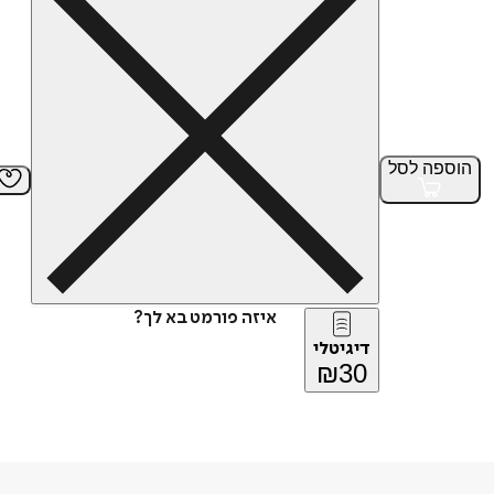
הוספה
לסל
איזה פורמט בא לך?
דיגיטלי
₪
30