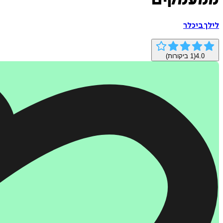
ממעמקים
לילך ביכלר
4.0
(
1
ביקורות)