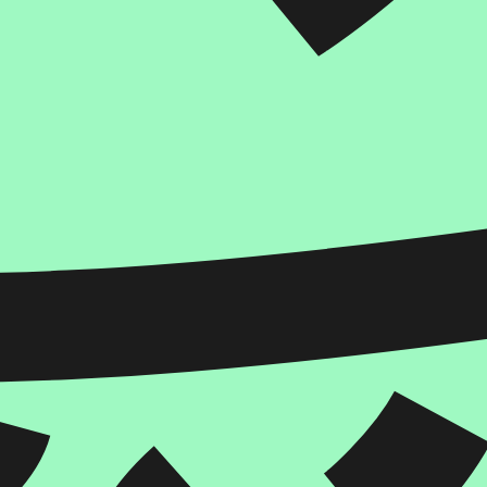
הוספה
לסל
איזה פורמט בא לך?
דיגיטלי
₪
30