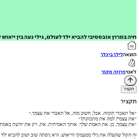
חיה במרוץ אובססיבי להביא ילד לעולם, גילי נעה בין ייא
הוצאה
לילך ביכלר
ז'אנר
פרוזה מקור
תקציר
תקציר
״אל תאבדי תקווה. אבל, חשוב מזה, אל תאבדי את עצמך.״
״את עצמי? למה את מתכוונת?״
״את עצמך, כן. את האמת שלך. אותך האמיתית. את. רק את יודעת באמת מ
זה הקול שהעלה את גילי ממעמקי הייאוש. היא ניסתה שוב ושוב להביא ילד 