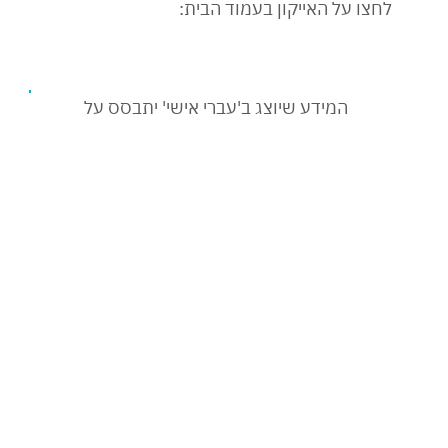
לנו שקריאה תהיה תענוג נגיש, ולכן חלק גדול מהספרים
 באתר עולים פחות מהמחיר הקטלוגי המודפס בגב הספר.
 למחיר המופחת באופן קבוע באתר, יש גם מבצעים מיוחדים