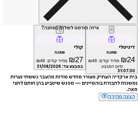
איזה פורמט לשלוח כמתנה?
טלי
קולי
מתנה
מתנה
₪
27
₪
מחיר קודם:
48
₪
מחיר קודם:
48
₪
סיום המבצע:
במבצע עד:
31/08/2026
31
:
0
רקדיה העתיק מעורר מחדש סודות מהעבר כששתי נערות
ת לחבורת בוהמיינים — מפגש שיטביע בהן חותם לחצי
ה מהירה