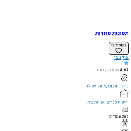
ות מוזרות
ר לי
סו
(
164
ביקורות
)
תרגום
מתח ופעולה
 ספרים
אחוזת בית
ודים