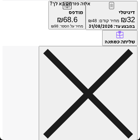
איזה פורמט בא לך?
טלי
מודפס
₪
68.6
₪
מחיר קודם:
48
₪
ע עד:
31/08/2026
מחיר על הספר: ₪
98
חה
כמתנה