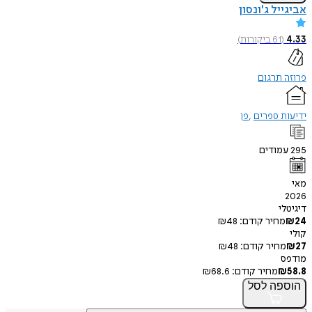
יל ג'ונסון
(
61
ביקורות
)
תרגום
 ספרים
פן
ודים
י
חיר קודם:
48
₪
חיר קודם:
48
₪
מחיר קודם:
68.6
₪
פה
לסל