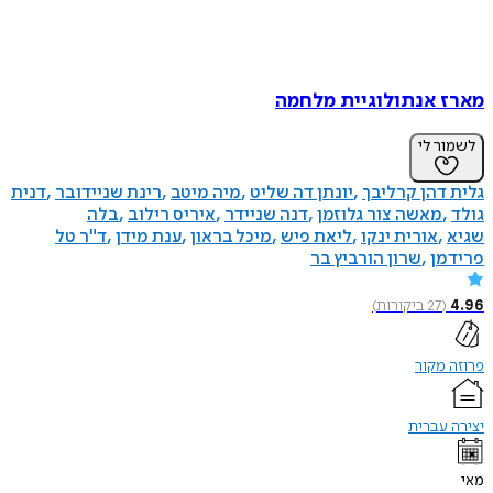
 אנתולוגיית מלחמה
ר לי
דהן קרליבך
יונתן דה שליט
מיה מיטב
רינת שניידובר
דנית
מאשה צור גלוזמן
דנה שניידר
איריס רילוב
בלה
אורית ינקו
ליאת פיש
מיכל בראון
ענת מידן
ד"ר טל
מן
שרון הורביץ בר
(
27
ביקורות
)
מקור
עברית