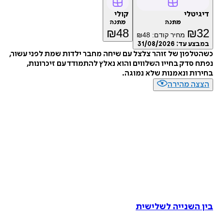
טלי
קולי
מתנה
מתנה
₪
48
₪
מחיר קודם:
48
₪
ע עד:
31/08/2026
פון של זוהר צלצל עם שיחה מחבר ילדות שמת לפני עשור,
סדק בחייו השלווים והוא נאלץ להתמודד עם זיכרונות,
ת ונאמנות שלא נמוגה.
ה מהירה
השנייה לשלישית