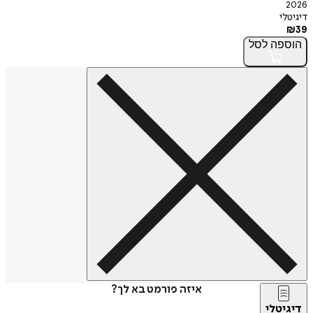
י
פה
לסל
איזה פורמט בא לך?
טלי