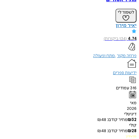
ר לי
מירון
134
ביקורות
)
מקור
מתח ופעולה
 ספרים
ודים
י
חיר קודם:
48
₪
חיר קודם:
48
₪