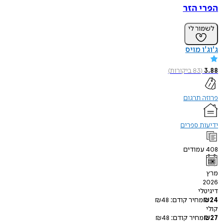
 הזר
ר לי
 מויס
83
ביקורות
)
תרגום
 ספרים
מודים
י
חיר קודם:
48
₪
חיר קודם:
48
₪