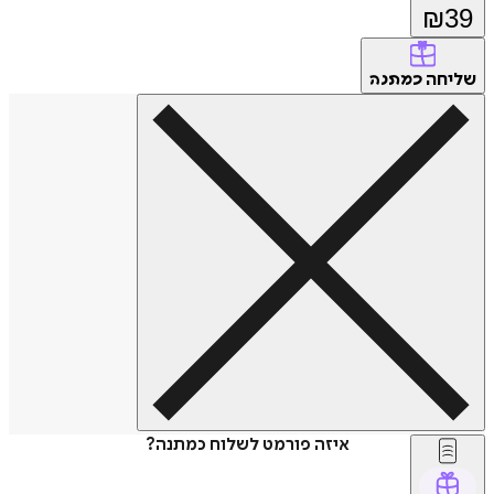
₪
חה
כמתנה
איזה פורמט לשלוח כמתנה?