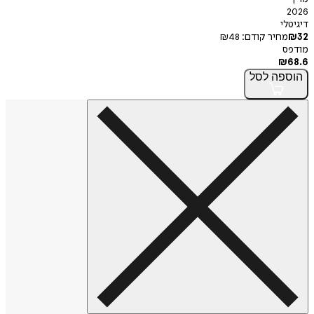
י
חיר קודם:
48
₪
פה
לסל