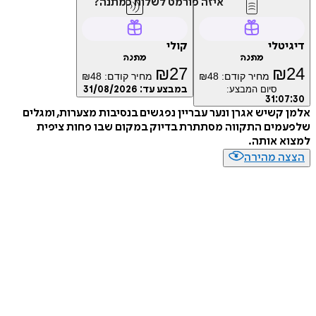
איזה פורמט לשלוח כמתנה?
טלי
קולי
מתנה
מתנה
₪
27
₪
מחיר קודם:
48
₪
מחיר קודם:
48
₪
סיום המבצע:
במבצע עד:
31/08/2026
31
:
0
קשיש אגרן ונער עבריין נפגשים בנסיבות מצערות, ומגלים
מים התקווה מסתתרת בדיוק במקום שבו פחות ציפית
א אותה.
ה מהירה