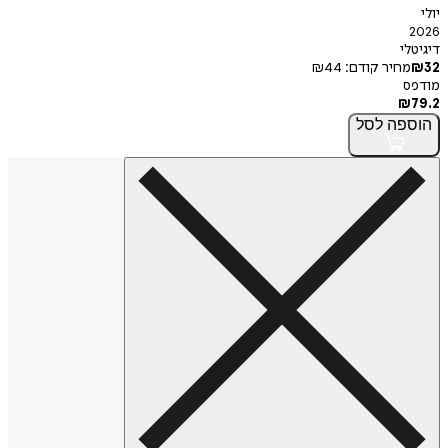
י
חיר קודם:
44
₪
פה
לסל