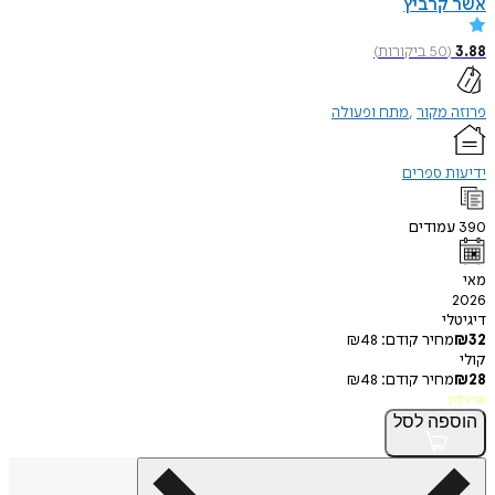
קרביץ
50
ביקורות
)
מקור
מתח ופעולה
 ספרים
מודים
י
חיר קודם:
48
₪
חיר קודם:
48
₪
פה
לסל