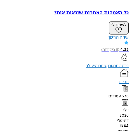
אמהות האחרות שונאות אותי
ר לי
הרמן
(
6
ביקורות
)
תרגום
מתח ופעולה
ודים
י