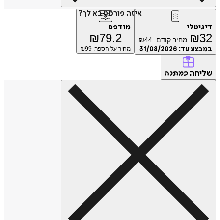
איזה פורמט בא לך?
טלי
מודפס
₪
79.2
₪
מחיר קודם:
44
₪
ע עד:
31/08/2026
מחיר על הספר: ₪
99
חה
כמתנה