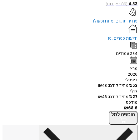
(
89
ביקורות
)
תרגום
מתח ופעולה
 ספרים
פן
ודים
י
חיר קודם:
48
₪
חיר קודם:
48
₪
פה
לסל