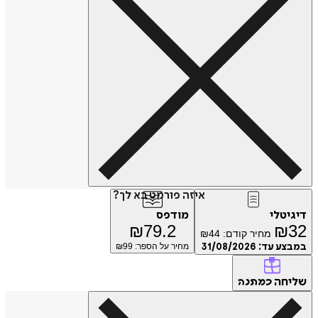
איזה פורמט בא לך?
טלי
מודפס
₪
79.2
₪
מחיר קודם:
44
₪
ע עד:
31/08/2026
מחיר על הספר: ₪
99
חה
כמתנה