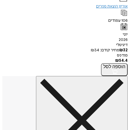
 הוצאת ספרים
ודים
י
חיר קודם:
34
₪
פה
לסל