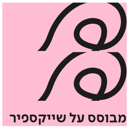
וסס
על
שייקספיר