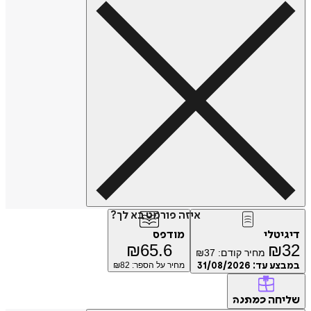
איזה פורמט בא לך?
טלי
מודפס
₪
65.6
₪
מחיר קודם:
37
₪
ע עד:
31/08/2026
מחיר על הספר: ₪
82
חה
כמתנה