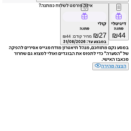
איזה פורמט לשלוח כמתנה?
טלי
קולי
נה
מתנה
₪
27
₪
מחיר קודם:
44
₪
במבצע עד:
31/08/2026
נקם מתוחכם, מנהל תיאטרון מודח מגייס אסירים להפקה
סערה" כדי לתפוס את הבוגדים ואולי למצוא גם שחרור
 האישי.
ה מהירה