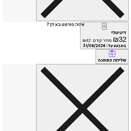
איזה פורמט בא לך?
טלי
₪
מחיר קודם:
42
₪
ע עד:
31/08/2026
חה
כמתנה