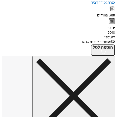
מורה דביר
ודים
י
חיר קודם:
42
₪
פה
לסל