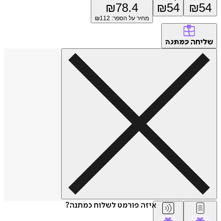
₪
78.4
₪
54
₪
מחיר על הספר: ₪
112
חה
כמתנה
איזה פורמט לשלוח כמתנה?