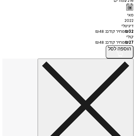
ודים
י
חיר קודם:
48
₪
חיר קודם:
48
₪
פה
לסל