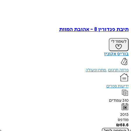
רין 8 - אהובת המוות
ר לי
 אקונין
תרגום
מתח ופעולה
 ספרים
ודים