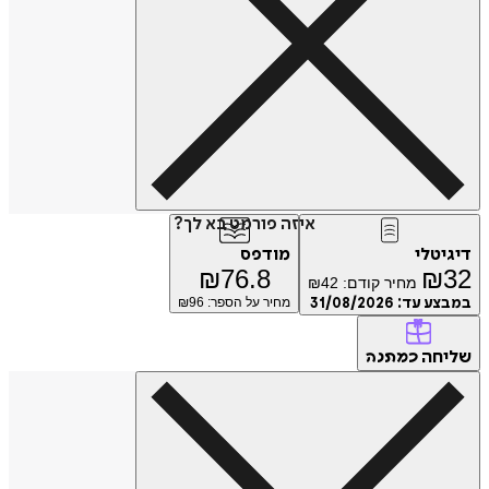
איזה פורמט בא לך?
טלי
מודפס
₪
76.8
₪
מחיר קודם:
42
₪
ע עד:
31/08/2026
מחיר על הספר: ₪
96
חה
כמתנה