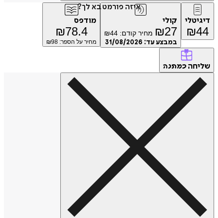
איזה פורמט בא לך?
טלי
קולי
מודפס
₪
78.4
₪
27
₪
מחיר קודם:
44
₪
במבצע עד:
31/08/2026
מחיר על הספר: ₪
98
חה
כמתנה