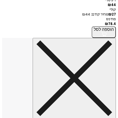
י
חיר קודם:
44
₪
פה
לסל