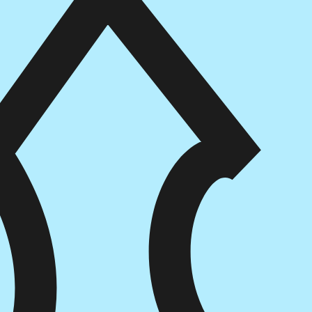
הוספה
לסל
איזה פורמט בא לך?
דיגיטלי
מודפס
₪
42
₪
30
מחיר על הספר: ₪
60