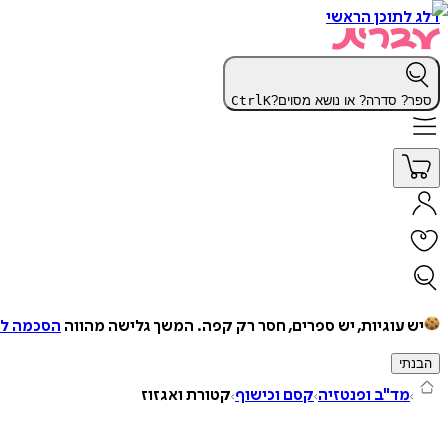
דלג לתוכן הראשי
ספר? סדרה? או נושא מסוים?
K
Ctrl
יש עוגיות, יש ספרים, חסר רק קפה.
המשך גלישה מהווה
הסכמה למ
הבנתי
מד"ב ופנטזיה
קסם וכישוף
קטורת ואגזוז