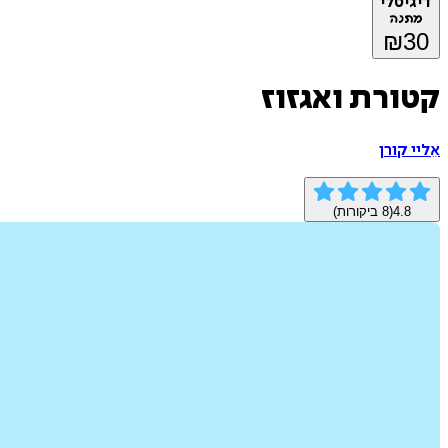
דיגיטלי
מתנה
₪
30
קטורת ואגזוז
אֵליי קורן
4.8
(
8
ביקורות)