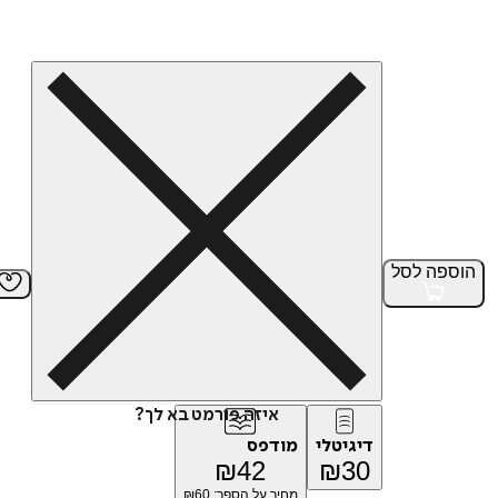
הוספה
לסל
איזה פורמט בא לך?
דיגיטלי
מודפס
₪
42
₪
30
מחיר על הספר: ₪
60