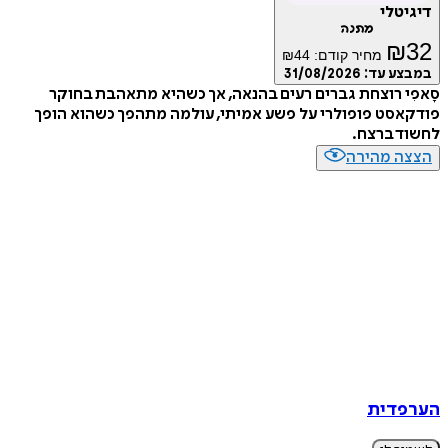
טלי
מתנה
₪
מחיר קודם:
44
₪
ע עד:
31/08/2026
י רוצחת גברים רעים בהנאה, אך כשהיא מתאהבת בחוקר
סט פופולרי על פשע אמיתי, עולמה מתהפך כשהוא הופך
ד ברצח.
ה מהירה
דית