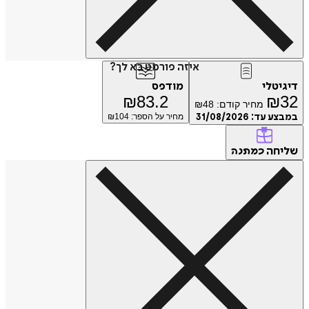
איזה פורמט בא לך?
טלי
מודפס
₪
83.2
₪
מחיר קודם:
48
₪
ע עד:
31/08/2026
מחיר על הספר: ₪
104
חה
כמתנה