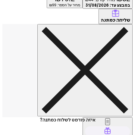
ע עד:
31/08/2026
מחיר על הספר: ₪
99
חה
כמתנה
איזה פורמט לשלוח כמתנה?