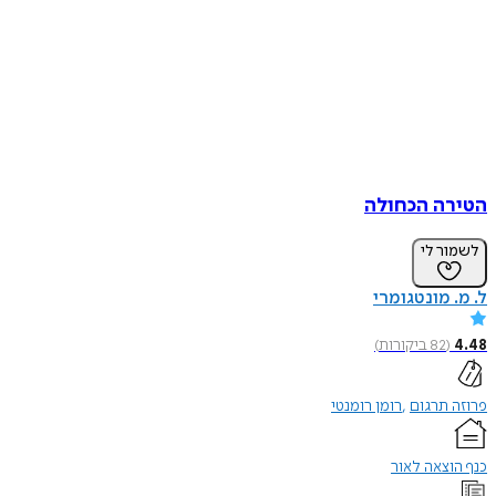
ה הכחולה
ר לי
 מונטגומרי
(
82
ביקורות
)
תרגום
רומן רומנטי
צאה לאור