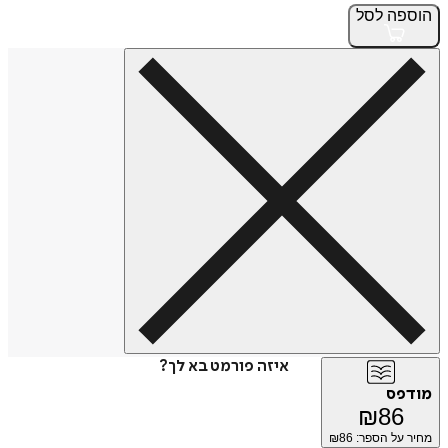
פה
לסל
איזה פורמט בא לך?
פס
₪
86
על הספר: ₪
86