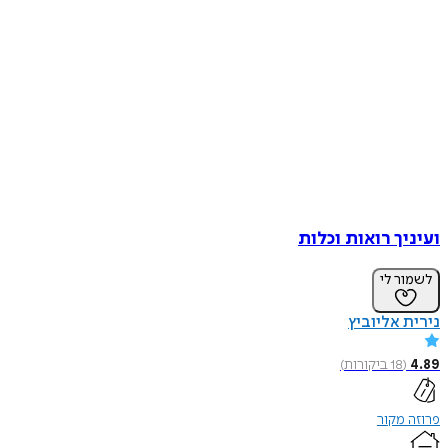
ך רואות וכלות
ר לי
 אליוביץ
(
18
ביקורות
)
מקור