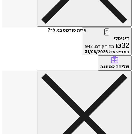
איזה פורמט בא לך?
טלי
₪
מחיר קודם:
42
₪
ע עד:
31/08/2026
חה
כמתנה