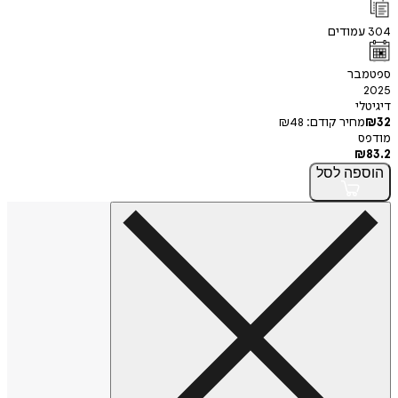
מודים
בר
י
חיר קודם:
48
₪
פה
לסל