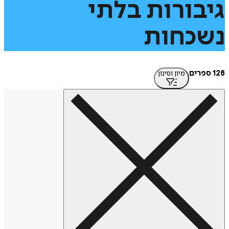
בורות
בלתי
כחות
מיון וסינון