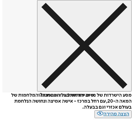
איזה פורמט לשלוח כמתנה?
ישרדות של נשים יהודיות בצל המהפכות והמלחמות של
המאה ה-20, עם רחל במרכז - אישה אמיצה ונחושה הנלחמת
 אכזרי וגם בבעלה.
ה מהירה