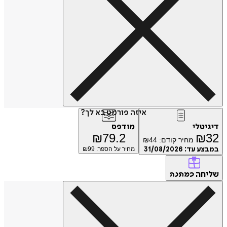
איזה פורמט בא לך?
טלי
מודפס
₪
79.2
₪
מחיר קודם:
44
₪
ע עד:
31/08/2026
מחיר על הספר: ₪
99
חה
כמתנה