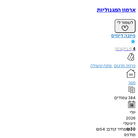
ן המגנוליות
ר לי
 דיוויס
קורת
)
תרגום
מתח ופעולה
ודים
י
חיר קודם:
54
₪