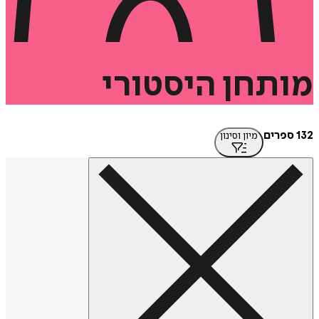
תחן
היסטורי
מיון וסינון