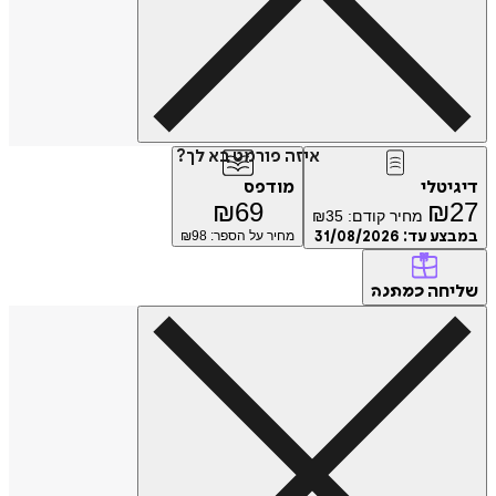
איזה פורמט בא לך?
טלי
מודפס
₪
69
₪
מחיר קודם:
35
₪
ע עד:
31/08/2026
מחיר על הספר: ₪
98
חה
כמתנה