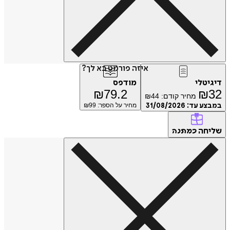
איזה פורמט בא לך?
טלי
מודפס
₪
79.2
₪
מחיר קודם:
44
₪
ע עד:
31/08/2026
מחיר על הספר: ₪
99
חה
כמתנה