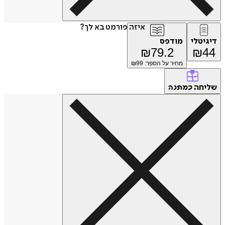
איזה פורמט בא לך?
טלי
מודפס
₪
79.2
₪
מחיר על הספר: ₪
99
חה
כמתנה