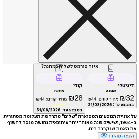
איזה פורמט לשלוח כמתנה?
טלי
קולי
מתנה
מתנה
₪
28
₪
מחיר קודם:
44
₪
מחיר קודם:
44
₪
ע עד:
31/08/2026
מועדון
במבצע עד:
31/08/2026
ניית הנוסעים המפוארת "שלום" מתרחשת תעלומה מסתורית
ב-1964, ושישים שנה מאוחר יותר עיתונאית נחושה מנסה לחשוף
אמת שנקברה בים.
ה מהירה