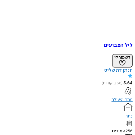
הצבועים
ר לי
 דה שליט
(
36
ביקורות
)
פעולה
ודים