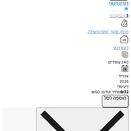
 דנאי
קורת
)
מקור
מתח ופעולה
דנאי
מודים
י
חיר קודם:
50
₪
פה
לסל