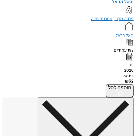
 הראל
מקור
מתח ופעולה
הראל
ודים
י
פה
לסל