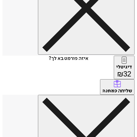
איזה פורמט בא לך?
טלי
₪
חה
כמתנה