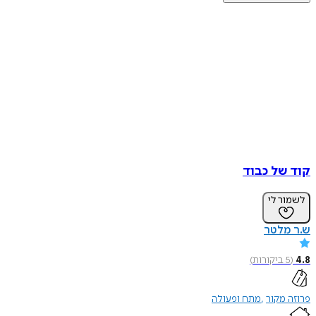
של כבוד
ר לי
מלטר
ביקורות
)
מקור
מתח ופעולה