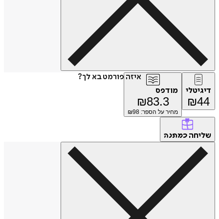
איזה פורמט בא לך?
טלי
מודפס
₪
83.3
₪
מחיר על הספר: ₪
98
חה
כמתנה