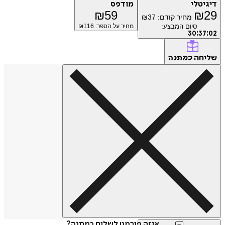
טלי
מודפס
₪
59
₪
מחיר קודם:
37
₪
סיום המבצע:
מחיר על הספר: ₪
116
30
:
3
חה
כמתנה
איזה פורמט לשלוח כמתנה?