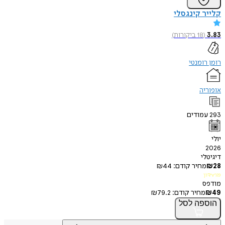
 קינגסלי
18
ביקורות
)
ומנטי
ה
ודים
י
חיר קודם:
44
₪
חיר קודם:
79.2
₪
פה
לסל