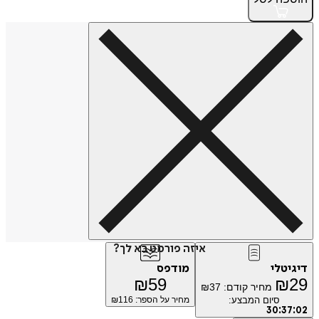
איזה פורמט בא לך?
טלי
מודפס
₪
59
₪
מחיר קודם:
37
₪
סיום המבצע:
מחיר על הספר: ₪
116
30
:
3