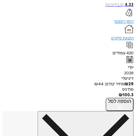
(
6
ביקורות
)
ומנטי
 סיקרט
ודים
י
חיר קודם:
44
₪
₪
פה
לסל