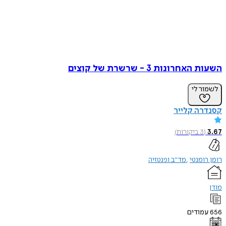
חרונות 3 - שרשרת של קוצים
ר לי
רה קלייר
(
3
ביקורות
)
ומנטי
מד"ב ופנטזיה
ודים