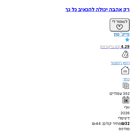
הבה יכולה להכאיב כל כך
ר לי
טון
(
42
ביקורות
)
ומנטי
ודים
י
חיר קודם:
44
₪