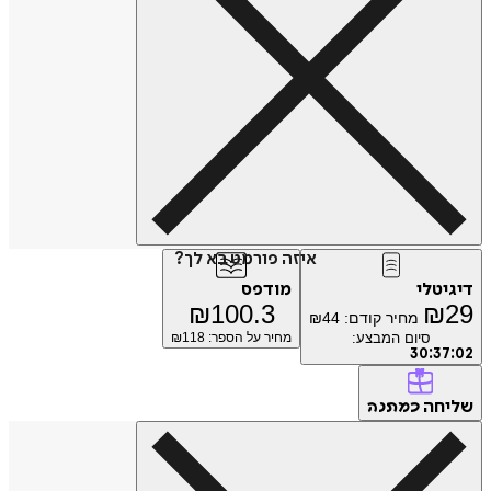
איזה פורמט בא לך?
טלי
מודפס
₪
100.3
₪
מחיר קודם:
44
₪
סיום המבצע:
מחיר על הספר: ₪
118
30
:
3
חה
כמתנה