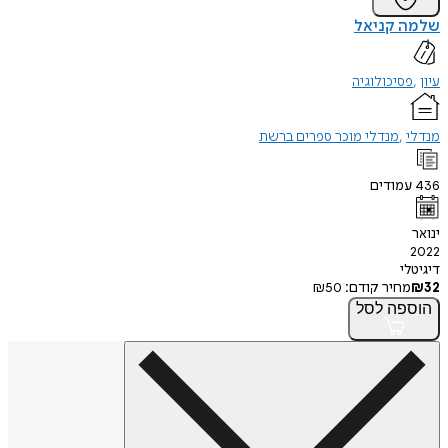
 קניאל
סיכולוגיה
מנדלי מוכר ספרים ברשת
מודים
י
חיר קודם:
50
₪
פה
לסל