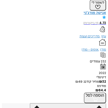
ר לי
 מורג'ני
11
ביקורות
)
דריכים ועצות
אופוס - מודן
ודים
י
חיר קודם:
49
₪
פה
לסל