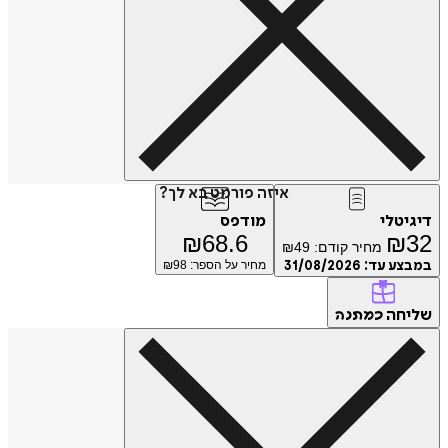
איזה פורמט בא לך?
טלי
מודפס
₪
68.6
₪
מחיר קודם:
49
₪
ע עד:
31/08/2026
מחיר על הספר: ₪
98
חה
כמתנה