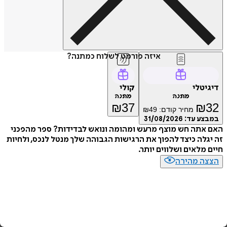
איזה פורמט לשלוח כמתנה?
טלי
קולי
מתנה
מתנה
₪
37
₪
מחיר קודם:
49
₪
ע עד:
31/08/2026
תה חש מוצף מרעש ומהומה ונואש לבדידות? ספר מהפכני
לה כיצד להפוך את הרגישות הגבוהה שלך מנטל לנכס, ולחיות
מלאים ושלווים יותר.
ה מהירה