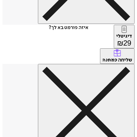
איזה פורמט בא לך?
טלי
₪
חה
כמתנה