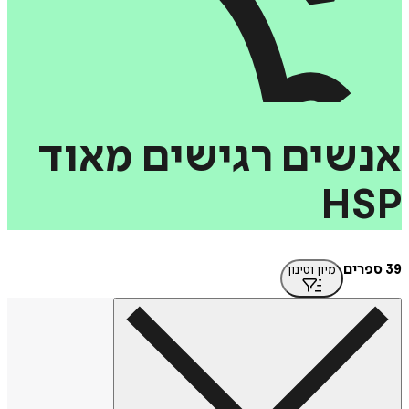
שים
רגישים
מאוד
H
מיון וסינון