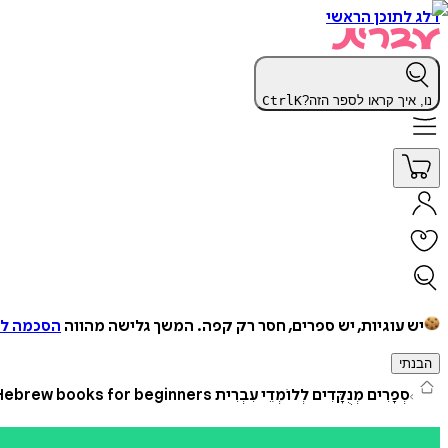
דלג לתוכן הראשי
נו, איך קראו לספר הזה?
K
Ctrl
יש עוגיות, יש ספרים, חסר רק קפה.
המשך גלישה מהווה
הסכמה למ
הבנתי
סְפָרִים מְנֻקָּדִים לְלוֹמְדֵי עִבְרִית Punctuated Hebrew books for beginners