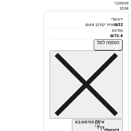
ספטמבר
2024
דיגיטלי
32
₪
מחיר קודם:
44
₪
מודפס
₪
70.4
הוספה
לסל
איזה פורמט בא
לך?
דיגיטלי