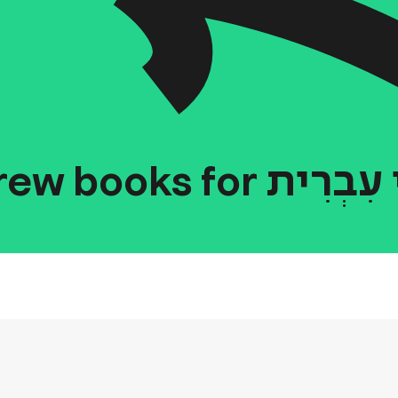
עִבְרִית
for
books
rew