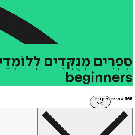
סְפָרִים
מְנֻקָּדִים
לְלוֹמְדֵי
beginners
365 ספרים
מיון וסינון