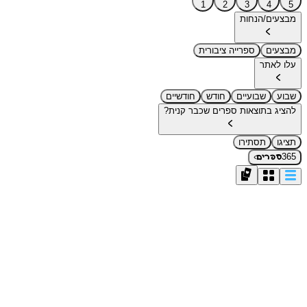
1
2
3
4
5
מבצעים/הנחות
מבצעים
ספרייה ציבורית
עלו לאתר
שבוע
שבועיים
חודש
חודשיים
להציג בתוצאות ספרים שכבר קנית?
תציגו
תסתירו
›
365
ספרים