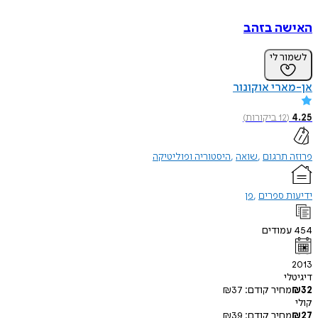
ה בזהב
ר לי
רי אוקונור
(
12
ביקורות
)
תרגום
שואה
היסטוריה ופוליטיקה
 ספרים
פן
מודים
י
חיר קודם:
37
₪
חיר קודם:
39
₪