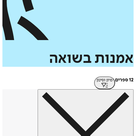
נות
בשואה
מיון וסינון