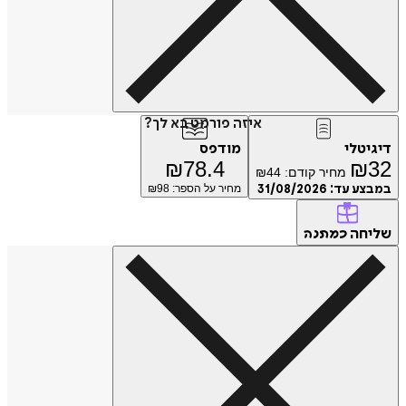
איזה פורמט בא לך?
טלי
מודפס
₪
78.4
₪
מחיר קודם:
44
₪
ע עד:
31/08/2026
מחיר על הספר: ₪
98
חה
כמתנה