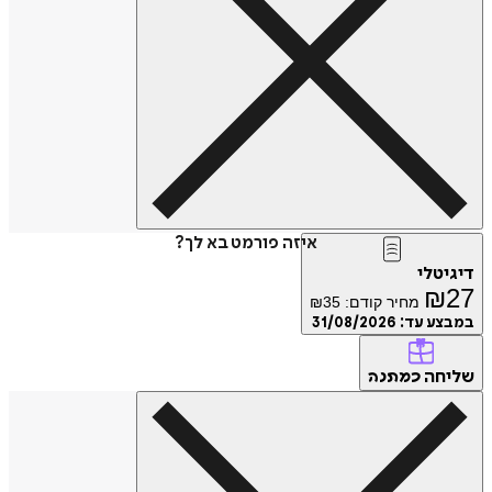
איזה פורמט בא לך?
טלי
₪
מחיר קודם:
35
₪
ע עד:
31/08/2026
חה
כמתנה