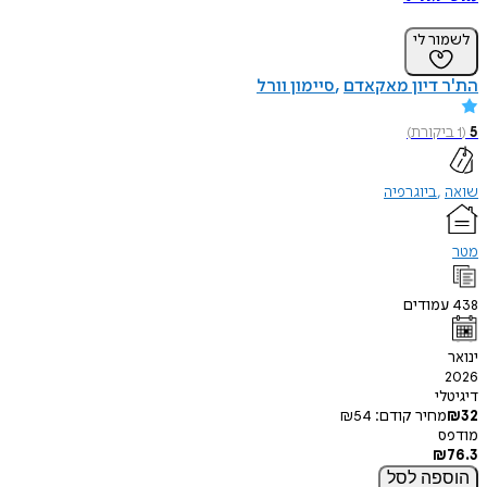
ר לי
דיון מאקאדם
סיימון וורל
קורת
)
ביוגרפיה
ודים
י
חיר קודם:
54
₪
פה
לסל