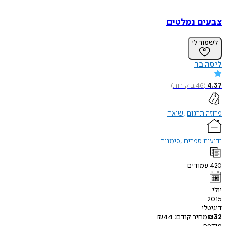
ם נמלטים
ר לי
בר
(
46
ביקורות
)
תרגום
שואה
 ספרים
סימנים
ודים
י
חיר קודם:
44
₪