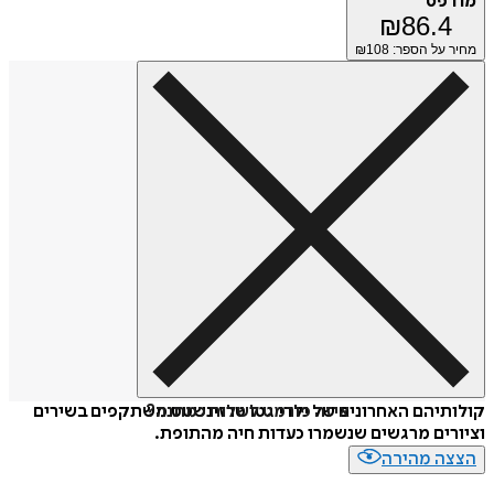
פס
₪
86.
על הספר: ₪
108
איזה פורמט לשלוח כמתנה?
יהם האחרונים של ילדי גטו טרזינשטט משתקפים בשירים
ים מרגשים שנשמרו כעדות חיה מהתופת.
ה מהירה