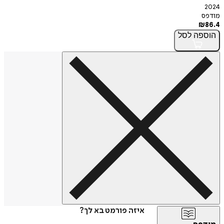
פה
לסל
איזה פורמט בא לך?