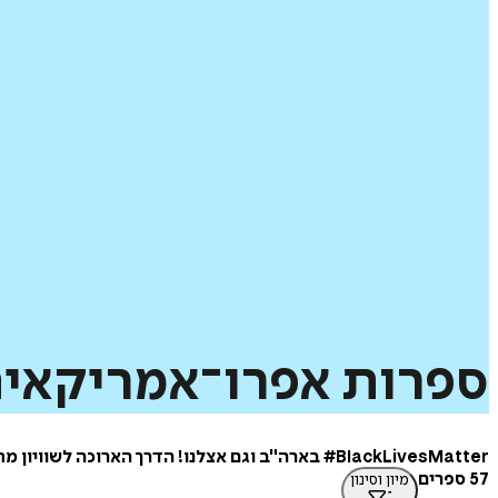
ספרות
אפרו־אמריקאי
BlackLivesMatter# בארה"ב וגם אצלנו! הדרך הארוכה לשוויון מתחילה בהכרה בעוול של מאות שנות העבדות, האפליה בחסות החוק והאלימות הגזענית.
57 ספרים
מיון וסינון