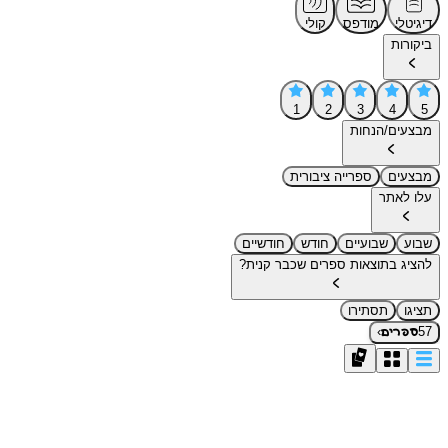
דיגיטלי
מודפס
קולי
ביקורות
1
2
3
4
5
מבצעים/הנחות
מבצעים
ספרייה ציבורית
עלו לאתר
שבוע
שבועיים
חודש
חודשיים
להציג בתוצאות ספרים שכבר קנית?
תציגו
תסתירו
›
57
ספרים