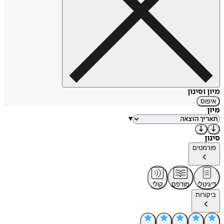
מיון וסינון
איפוס
מיון
▾
סינון
פורמטים
דיגיטלי
מודפס
קולי
ביקורות