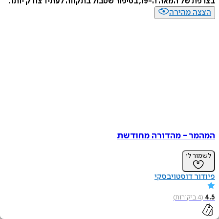
בצרפת של המאה ה-19, בסיפור שטבול בתקווה לעתיד צודק יותר.
הצצה מהירה
המהמר - מהדורה מחודשת
לשמור לי
פיודור דוסטויבסקי
4.5
(
4
ביקורות
)