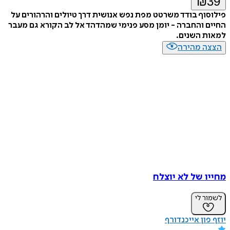
₪
39
פילוסוף בודד משרטט מפת נפש אנושית דרך טיולים והרהורים על
החיים והחברה - יומן מסע פנימי שמהדהד אל לב הקורא גם מעבר
למאות השנים.
הצצה מהירה
מחייו של לא יוצלח
לשמור לי
יוזף פון אייכנדורף