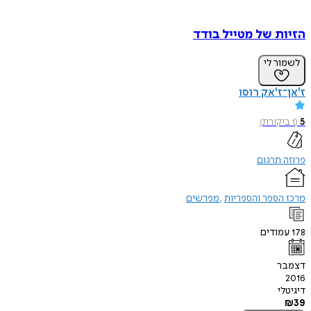
הזיות של מטייל בודד
לשמור לי
ז'אן־ז'אק רוסו
5
(
1
ביקורת
)
פרוזה תרגום
מרכז הספר והספריות
מפרשים
178
עמודים
דצמבר
2016
דיגיטלי
₪
39