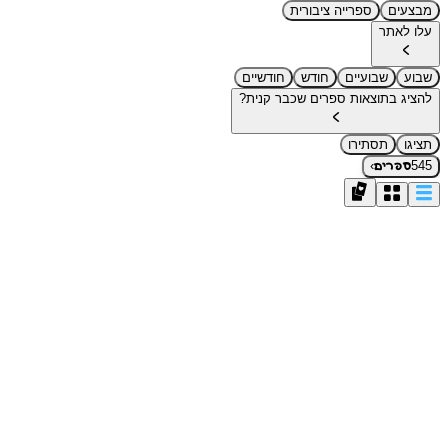
מבצעים
ספרייה ציבורית
עלו לאתר
שבוע
שבועיים
חודש
חודשיים
להציג בתוצאות ספרים שכבר קנית?
תציגו
תסתירו
›
545
ספרים