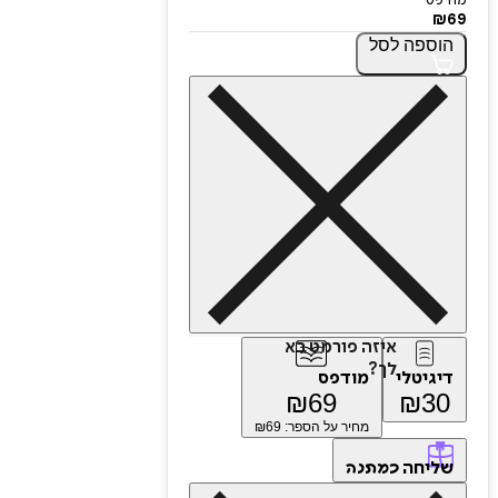
מודפס
₪
69
הוספה
לסל
איזה פורמט בא
לך?
דיגיטלי
מודפס
₪
69
₪
30
מחיר על הספר: ₪
69
שליחה
כמתנה