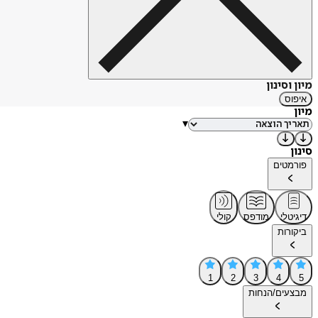
מיון וסינון
איפוס
מיון
▾
סינון
פורמטים
דיגיטלי
מודפס
קולי
ביקורות
1
2
3
4
5
מבצעים/הנחות