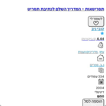
תסריטאות - המדריך השלם לכתיבת תסריט
לשמור לי
קובי ניב
4.44
(
9
ביקורות
)
עיון
מדריכים ועצות
נ.ב. ספרים
334
עמודים
2004
דיגיטלי
₪
50
הוספה
לסל