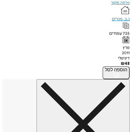
פרוזה מקור
נ.ב. ספרים
735
עמודים
מרץ
2011
דיגיטלי
₪
48
הוספה
לסל