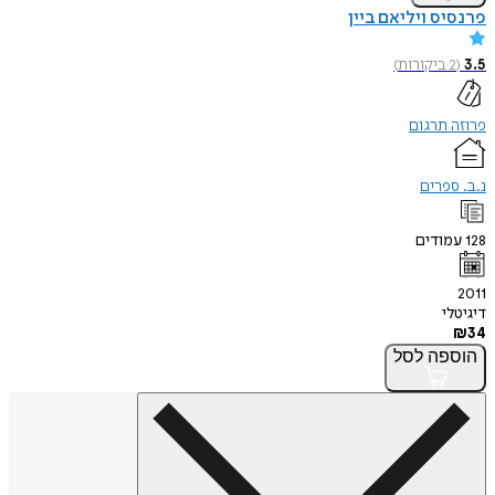
פרנסיס ויליאם ביין
3.5
(
2
ביקורות
)
פרוזה תרגום
נ.ב. ספרים
128
עמודים
2011
דיגיטלי
₪
34
הוספה
לסל