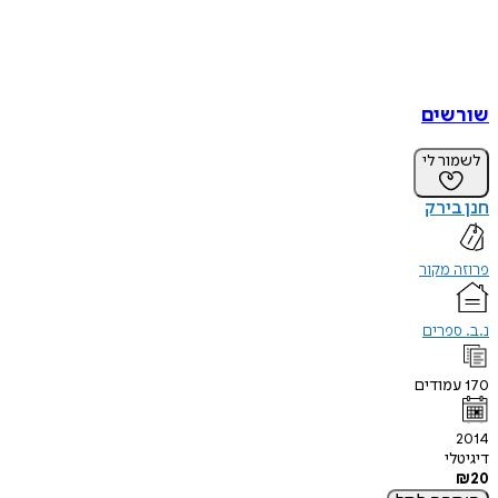
שורשים
לשמור לי
חנן בירק
פרוזה מקור
נ.ב. ספרים
170
עמודים
2014
דיגיטלי
₪
20