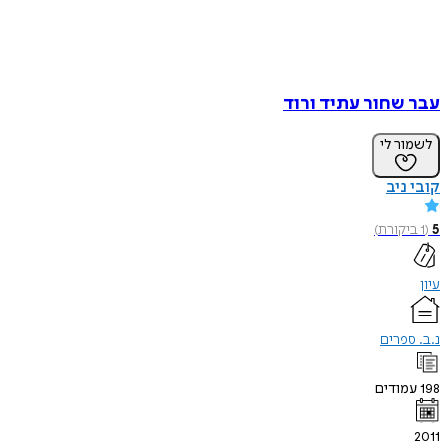
עבר שחור עתיד ורוד
לשמור לי
קובי ניב
5
(
1
ביקורת
)
עיון
נ.ב. ספרים
198
עמודים
2011