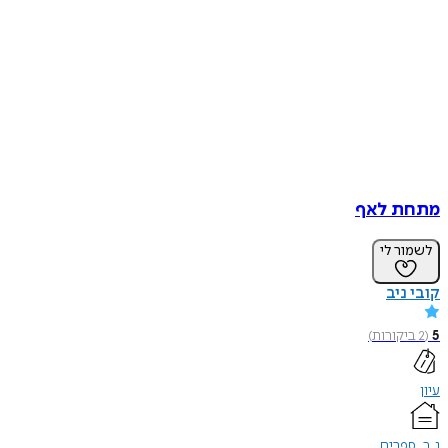
מתחת לאף
לשמור לי
קובי ניב
5
(
2
ביקורות
)
עיון
נ.ב. ספרים