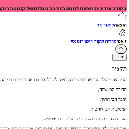
בחורה עירונית יוצאת למסע הזוי בג'ונגלים של קוסטה ריק
הוצאה
ליאור ניר
ז'אנר
פרוזה מקור
,
רומן רומנטי
תקציר
תקציר
הכל היה מושלם עד שהייתי צריכה לטוס להציל את בת אחותי מכת תמוהה ב
הדירה הכי שווה
,
הגבר הכי חתיך
,
המסיבות הכי לוהטות
,
העבודה הכי מספקת – טור שבועי הכי בועט שיש
.
איך יכולתי לנחש שבמקום חופשה חלומית, עם תמונות אינסטגרמיות, קוקטי