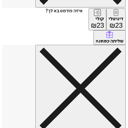
איזה פורמט בא לך?
טלי
קולי
₪
23
₪
חה
כמתנה