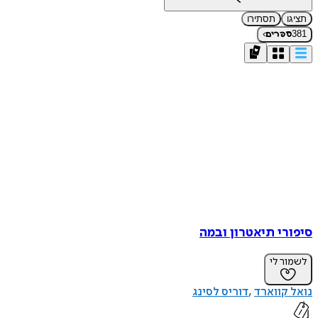
תסתירו
›
פרים
רי תיאטרון ובמה
ר לי
קווארד
דוריס לסינג