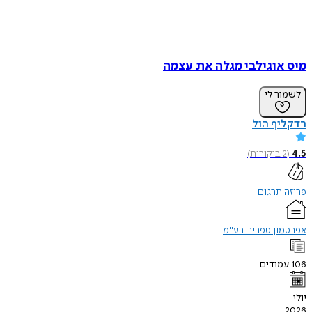
אוגילבי מגלה את עצמה
ר לי
ף הול
ביקורות
)
תרגום
ון ספרים בע"מ
ודים