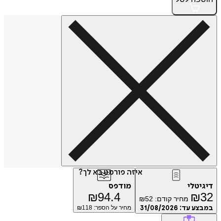
איזה פורמט בא לך?
טלי
מודפס
₪
94.4
₪
מחיר קודם:
52
₪
ע עד:
31/08/2026
מחיר על הספר: ₪
118