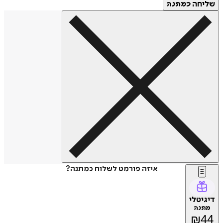
חה
כמתנה
איזה פורמט לשלוח כמתנה?
טלי
נה
₪