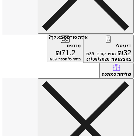
איזה פורמט בא לך?
טלי
מודפס
₪
71.2
₪
מחיר קודם:
39
₪
ע עד:
31/08/2026
מחיר על הספר: ₪
89
חה
כמתנה