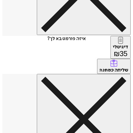
איזה פורמט בא לך?
טלי
₪
חה
כמתנה