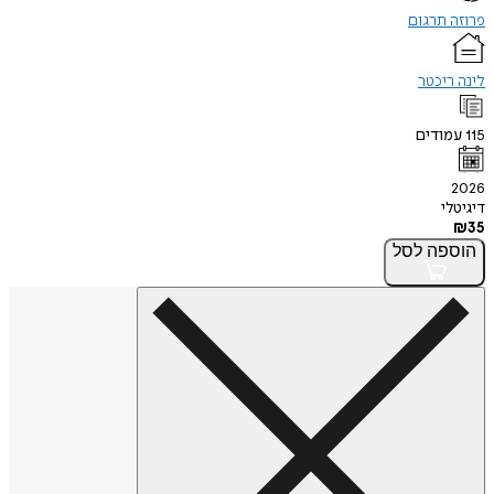
תרגום
יכטר
ודים
י
פה
לסל