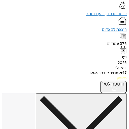
תרגום
רומן רומנטי
 לב אדום
ודים
י
חיר קודם:
39
₪
פה
לסל