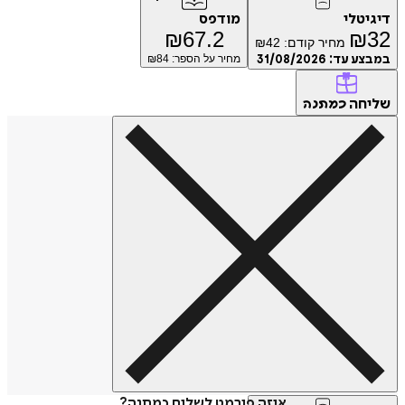
טלי
מודפס
₪
67.2
₪
מחיר קודם:
42
₪
ע עד:
31/08/2026
מחיר על הספר: ₪
84
חה
כמתנה
איזה פורמט לשלוח כמתנה?