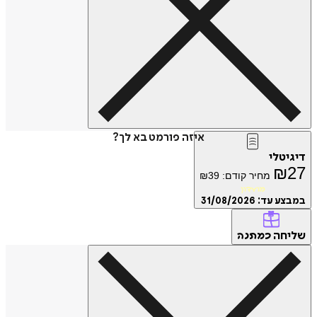
איזה פורמט בא לך?
טלי
₪
מחיר קודם:
39
₪
מועדון
ע עד:
31/08/2026
חה
כמתנה