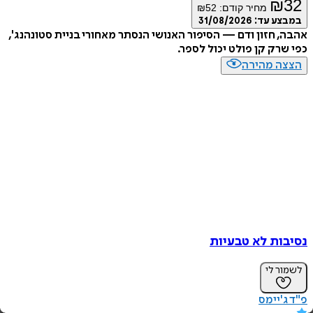
₪
מחיר קודם:
52
₪
ע עד:
31/08/2026
 חזון ודם — הסיפור האנושי הנסתר מאחורי בניית סטונהנג',
רק קן פולט יכול לספר.
ה מהירה
ות לא טבעיות
ר לי
'יימס