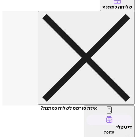
חה
כמתנה
איזה פורמט לשלוח כמתנה?
טלי
מתנה