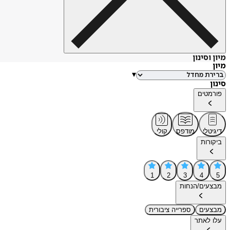
מיון וסינון
מיון
▾
סינון
פורמטים
דיגיטלי
מודפס
קולי
ביקורות
1
2
3
4
5
מבצעים/הנחות
מבצעים
ספרייה ציבורית
עלו לאתר