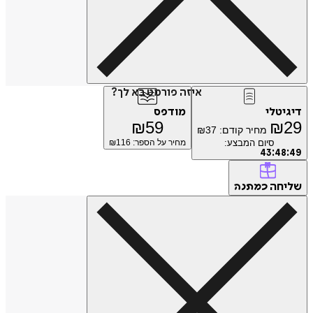
איזה פורמט בא לך?
טלי
מודפס
₪
59
₪
מחיר קודם:
37
₪
סיום המבצע:
מחיר על הספר: ₪
116
43
:
4
חה
כמתנה