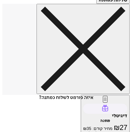
חה
כמתנה
איזה פורמט לשלוח כמתנה?
טלי
מתנה
₪
מחיר קודם:
35
₪