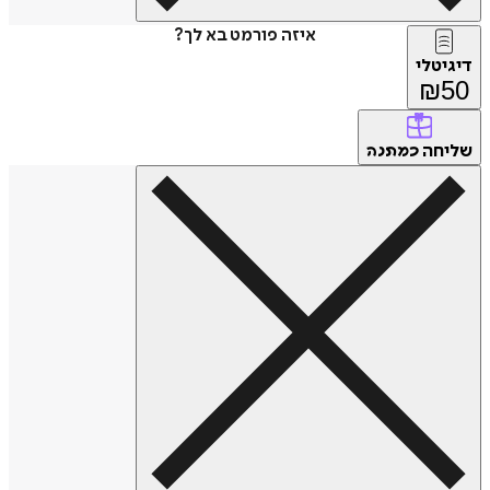
איזה פורמט בא לך?
טלי
₪
חה
כמתנה