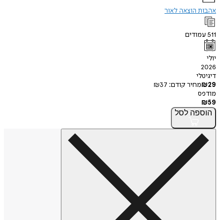
 הוצאה לאור
ודים
י
חיר קודם:
37
₪
פה
לסל