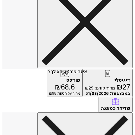
איזה פורמט בא לך?
טלי
מודפס
₪
68.6
₪
מחיר קודם:
29
₪
ע עד:
31/08/2026
מחיר על הספר: ₪
98
חה
כמתנה