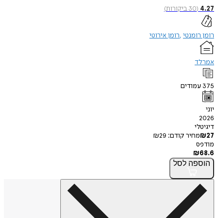
(
30
ביקורות
)
ומנטי
רומן אירוטי
ד
ודים
י
חיר קודם:
29
₪
פה
לסל