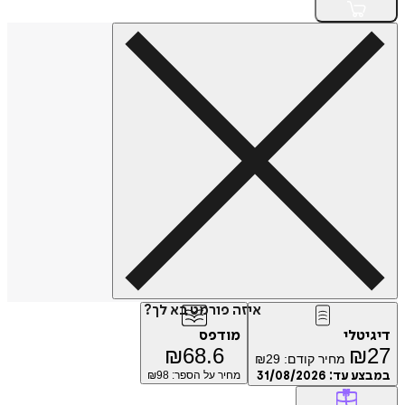
איזה פורמט בא לך?
טלי
מודפס
₪
68.6
₪
מחיר קודם:
29
₪
ע עד:
31/08/2026
מחיר על הספר: ₪
98