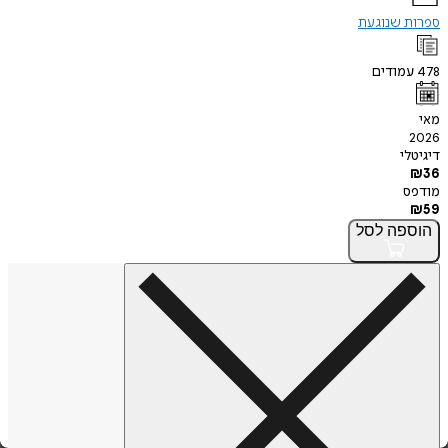
 שנוגעת
ודים
י
פה
לסל