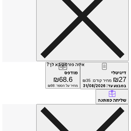
איזה פורמט בא לך?
טלי
מודפס
₪
68.6
₪
מחיר קודם:
35
₪
ע עד:
31/08/2026
מחיר על הספר: ₪
98
חה
כמתנה