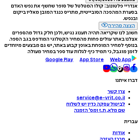
אנדריי פלטונוב: קולו המטלטל של סופר שחשף את נפש האדם
בסערת המהפכה הסובייטית, מתריס כנגד המובן מאליו ביקום
ובנפש.
הצצה מהירה
חשוב לנו שקריאה תהיה תענוג נגיש, ולכן חלק גדול מהספרים
אצלנו באתר עולים פחות מהמחיר הקטלוגי המודפס בגב הספר.
בנוסף למחיר המופחת באופן קבוע באתר, יש גם מבצעים מיוחדים
לזמן מוגבל, כי תמיד כיף לגלות עוד ספר במחיר מעולה
Google Play
App Store
Web App
דברו איתנו
צרו קשר
service@e-vrit.co.il
לביטול עסקה
כדין יש לשלוח
שם מלא, ת.ז ומס
'
הזמנה
עברית
אודות
מרכז העזרה