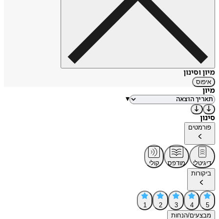
מיון וסינון
איפוס
מיון
▾
סינון
פורמטים
דיגיטלי
מודפס
קולי
ביקורות
1
2
3
4
5
מבצעים/הנחות