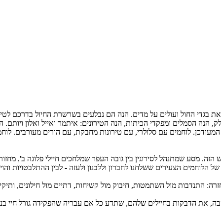
ת בגדי החול ועולים על מדים. הנה הם נבלעים בשרשרת החיול בדרכם לטיר
, הנה הסמלים ומפקדי הכיתות, הנה הטירונים: איתמר ואייל ואלון ויותם. 
 המעודכן. לוחמים עם סלולרי, עם טירונות מחבקת, עם הורים מעורבים. לו
ל הלוחמים הצעירים ששלחנו לחברון וללבנון ולעזה - לבין ההתלבטויות והו
ה: התנדבות מול השתמטות, חיבוק מול קשיחות, דתיים מול חילונים, ותיק
בה, את הדבקות בחיילים שלהם, שתדע כל אם עבריה שהפקידה גורל חיי בני