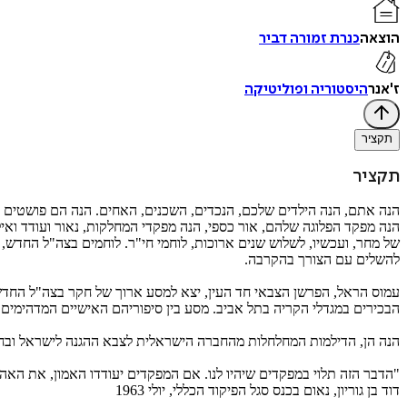
הוצאה
כנרת זמורה דביר
ז'אנר
היסטוריה ופוליטיקה
תקציר
תקציר
הנה אתם, הנה הילדים שלכם, הנכדים, השכנים, האחים. הנה הם פושטים א
הנה מפקד הפלוגה שלהם, אור כספי, הנה מפקדי המחלקות, נאור ועודד ואילק
של מחר, ועכשיו, לשלוש שנים ארוכות, לוחמי חי"ר. לוחמים בצה"ל החדש,
להשלים עם הצורך בהקרבה.
הבכירים במגדלי הקריה בתל אביב. מסע בין סיפוריהם האישיים המדהימים ש
הנה הן, הדילמות המחלחלות מהחברה הישראלית לצבא ההגנה לישראל ובחזר
"הדבר הזה תלוי במפקדים שיהיו לנו. אם המפקדים יעודדו האמון, את האה
דוד בן גוריון, נאום בכנס סגל הפיקוד הכללי, יולי 1963