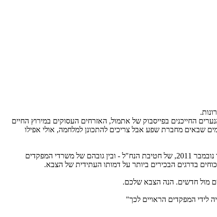
ונות.
הנערים החייכנים בפייסבוק של אתמול, האזרחים העסוקים במירוץ החיים
חמים שבאים מחברת שפע אבל צריכים להתכונן למלחמה, אולי אפילו
עמוס הראל, הפרשן הצבאי חד העין, יצא למסע ארוך של חקר בצה"ל החדש הזה. מסע שמתנהל לסירוגין בין גובה העפר שמלחכים חיילי פלוגה ב', מחזור נובמבר 2011, של חטיבת הנח"ל - ובין גובהם של משרדי המפקדים
יכוחים בדרגים הבכירים ביותר על דמותו העתידית של הצבא.
ים מול חדשים. הנה הצבא שלכם.
ה לידי המפקדים הראויים לכך"