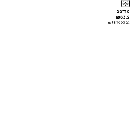
מודפס
₪
63.2
גב הספר:
79
₪