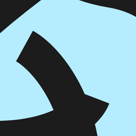
דיגיטלי
מודפס
₪
63.2
₪
32
מחיר קודם:
39
₪
במבצע עד:
31/08/2026
מחיר על הספר: ₪
79