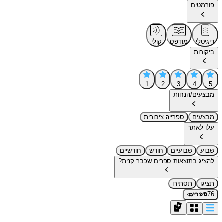
פורמטים
דיגיטלי
מודפס
קולי
ביקורות
1
2
3
4
5
מבצעים/הנחות
מבצעים
ספרייה ציבורית
עלו לאתר
שבוע
שבועיים
חודש
חודשיים
להציג בתוצאות ספרים שכבר קנית?
תציגו
תסתירו
›
76
ספרים