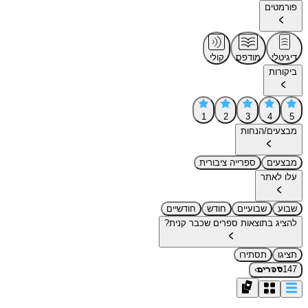
פורמטים
דיגיטלי
מודפס
קולי
ביקורות
1
2
3
4
5
מבצעים/הנחות
מבצעים
ספרייה ציבורית
עלו לאתר
שבוע
שבועיים
חודש
חודשיים
להציג בתוצאות ספרים שכבר קנית?
תציגו
תסתירו
›
147
ספרים