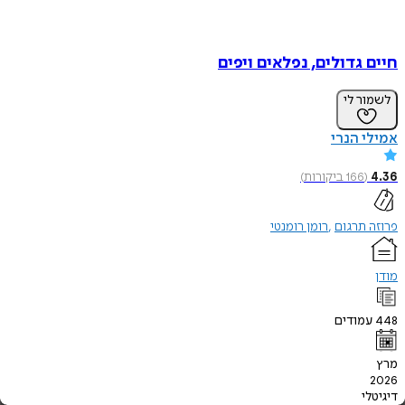
גדולים, נפלאים ויפים
ר לי
 הנרי
(
166
ביקורות
)
תרגום
רומן רומנטי
מודים
י