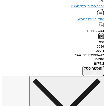
תרגום
רומן רומנטי
הוצאת הכורסא
מודים
י
חיר קודם:
44
₪
פה
לסל