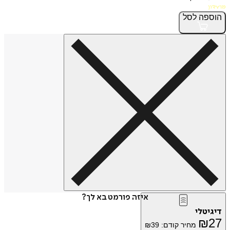
פה
לסל
איזה פורמט בא לך?
טלי
₪
מחיר קודם:
39
₪