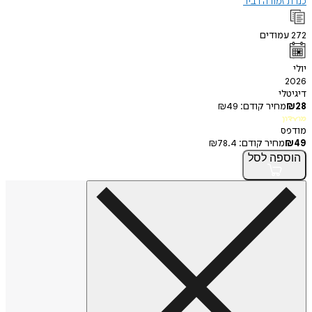
מורה דביר
ודים
י
חיר קודם:
49
₪
חיר קודם:
78.4
₪
פה
לסל