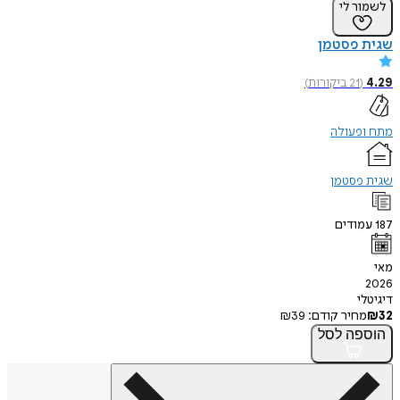
ר לי
 פסטמן
(
21
ביקורות
)
פעולה
פסטמן
ודים
י
חיר קודם:
39
₪
פה
לסל