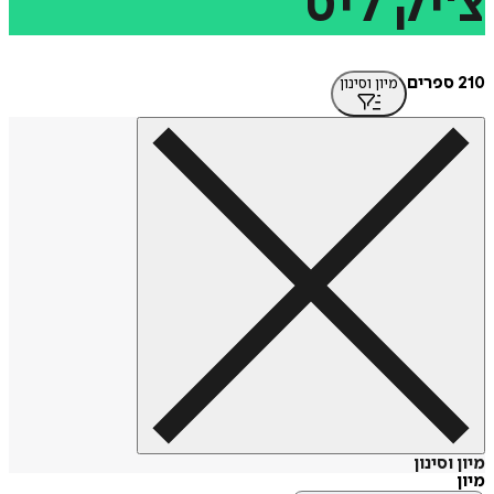
יק
ליט
מיון וסינון
סינון