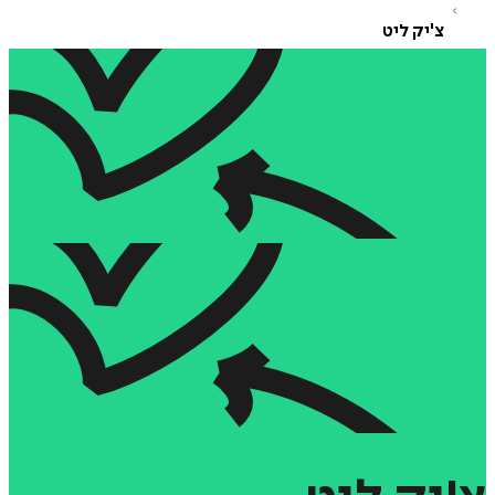
צ'יק ליט