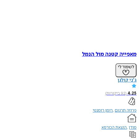
יה קטנה מול הנמל
ר לי
ולגן
(
92
ביקורות
)
תרגום
רומן רומנטי
הוצאת הכורסא