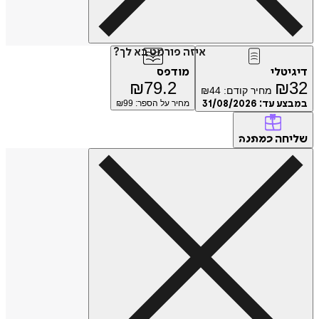
איזה פורמט בא לך?
טלי
מודפס
₪
79.2
₪
מחיר קודם:
44
₪
ע עד:
31/08/2026
מחיר על הספר: ₪
99
חה
כמתנה