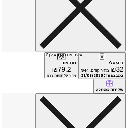
איזה פורמט בא לך?
טלי
מודפס
₪
79.2
₪
מחיר קודם:
44
₪
ע עד:
31/08/2026
מחיר על הספר: ₪
99
חה
כמתנה