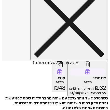
איזה פורמט לשלוח כמתנה?
טלי
קולי
מתנה
מתנה
₪
48
₪
מחיר קודם:
48
₪
ע עד:
31/08/2026
פון של זוהר צלצל עם שיחה מחבר ילדות שמת לפני עשור,
סדק בחייו השלווים והוא נאלץ להתמודד עם זיכרונות,
ת ונאמנות שלא נמוגה.