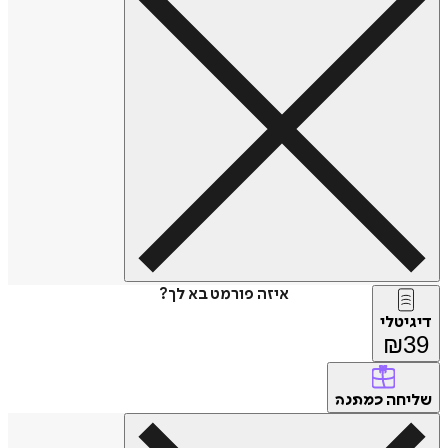
איזה פורמט בא לך?
טלי
₪
חה
כמתנה