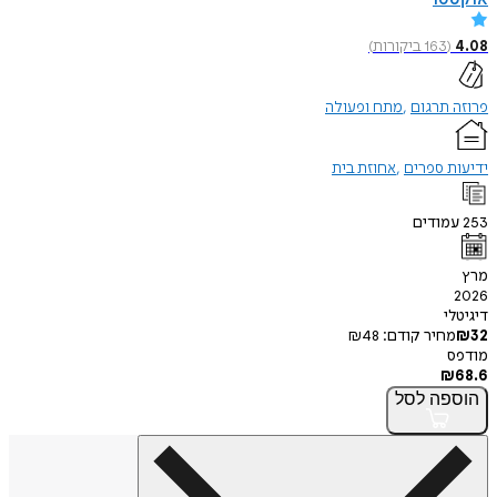
(
163
ביקורות
)
תרגום
מתח ופעולה
 ספרים
אחוזת בית
ודים
י
חיר קודם:
48
₪
פה
לסל