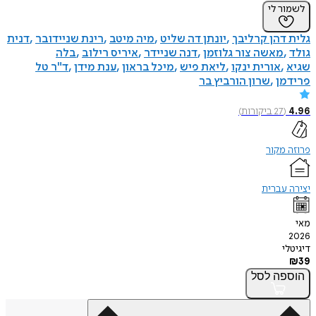
ר לי
דהן קרליבך
יונתן דה שליט
מיה מיטב
רינת שניידובר
דנית
מאשה צור גלוזמן
דנה שניידר
איריס רילוב
בלה
אורית ינקו
ליאת פיש
מיכל בראון
ענת מידן
ד"ר טל
מן
שרון הורביץ בר
(
27
ביקורות
)
מקור
עברית
י
פה
לסל