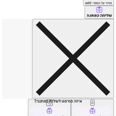
על הספר: ₪
98
חה
כמתנה
איזה פורמט לשלוח כמתנה?