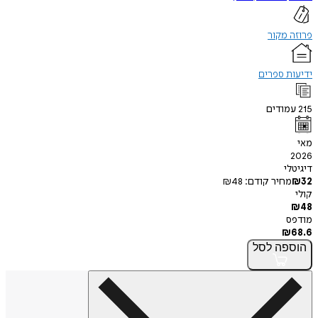
מקור
 ספרים
ודים
י
חיר קודם:
48
₪
פה
לסל