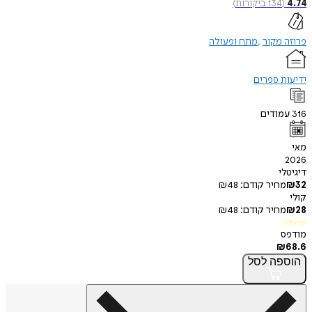
134
ביקורות
)
מקור
מתח ופעולה
 ספרים
ודים
י
חיר קודם:
48
₪
חיר קודם:
48
₪
פה
לסל