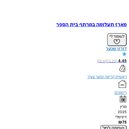
מארז תעלומה במרתף בית הספר
לשמור לי
דורון שנער
4.45
(
20
ביקורות
)
ראשית קריאה ונוער צעיר
רימונים
מרץ
2025
דיגיטלי
₪
75
הוספה
לסל