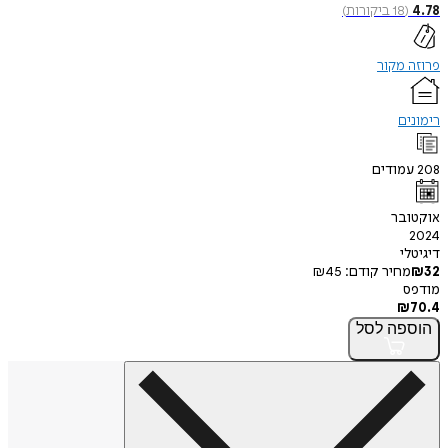
4.78
(
18
ביקורות
)
פרוזה מקור
רימונים
208
עמודים
אוקטובר
2024
דיגיטלי
32
₪
מחיר קודם:
45
₪
מודפס
₪
70.4
הוספה
לסל