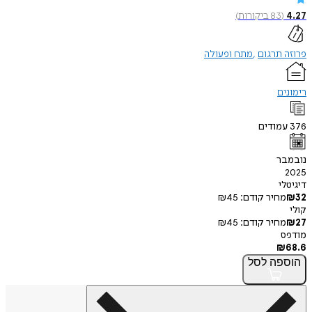
4.27
(
83
ביקורות
)
פרוזה תרגום
מתח ופעולה
רימונים
376
עמודים
נובמבר
2025
דיגיטלי
32
₪
מחיר קודם:
45
₪
קולי
27
₪
מחיר קודם:
45
₪
מודפס
₪
68.6
הוספה
לסל