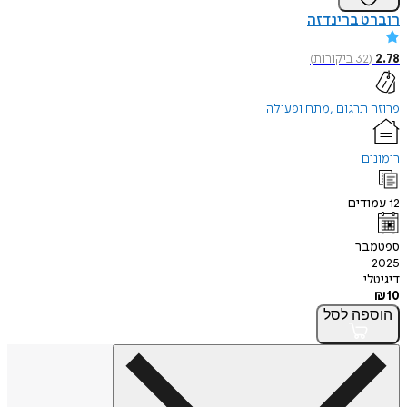
רוברט ברינדזה
2.78
(
32
ביקורות
)
פרוזה תרגום
מתח ופעולה
רימונים
12
עמודים
ספטמבר
2025
דיגיטלי
₪
10
הוספה
לסל