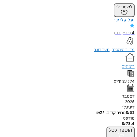
לשמור לי
יעל קליינר
4
(
1
ביקורת
)
מד"ב ופנטזיה
נוער בוגר
רימונים
274
עמודים
דצמבר
2025
דיגיטלי
32
₪
מחיר קודם:
38
₪
מודפס
₪
78.4
הוספה
לסל