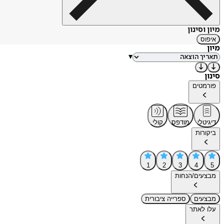
מיון וסינון
איפוס
מיון
▾
סינון
פורמטים
דיגיטלי
מודפס
קולי
ביקורות
1
2
3
4
5
מבצעים/הנחות
מבצעים
ספרייה ציבורית
עלו לאתר