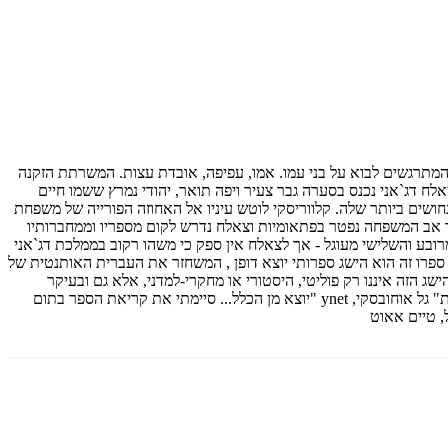
 ואסון המתרגשים לבוא על בני עמו. אמו, עפיפה, אובדת עצות. המשרתת הזקנה
ח דג`אני נכנס בסערה גבר צעיר ויפה תואר, יהודי נמרץ ששמו חיים
חושים ביותר שלה. קלווריסקי לוטש עיניו אל האחוזה הפורייה של משפחת
ר אב המשפחה נפטר בפתאומיות וצאלח נדרש לקום מספריו וממחברותיו
מרובע והשלישי מעוגל - אך לצאלח אין ספק כי משהו רקוב בממלכת דג`אני
 ספרו זה הוא הישג ספרותי יוצא דופן , המשחזר את העברית האותנטית של
ג הזה איננו רק פוליטי, היסטורי או מחקרי-למדני, אלא גם ובעיקר
ספרותי, סגנוני ולשוני'' שירה סתיו, ספרים, הארץ "רומן מפתיע ומצטיין, הממצב את אלון חילו במקום טוב בשורה הראשונה של הספרות העברית הרצינית" גל אוחובסקי, ynet "יוצא מן הכלל... סיימתי את קריאת הספר בתום
, טיים אאוט