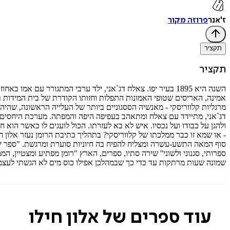
ז'אנר
פרוזה מקור
תקציר
תקציר
השנה היא 1895 בעיר יפו. צאלח דג`אני, ילד ערבי המתגורר עם
אמינה, האריסים שטופי האמונות התפלות וחזותו הקודרת של בית המידות ב
מרגליות קלווריסקי - מאנשיה הססגוניים ביותר של העלייה הראשונה, שהיה
דג`אני, מתיידד עם צאלח ומתאהב בעפיפה היפה והמפתה. מערכת היחסים ה
ולהגן על כבודו ועל נכסיו. איש לא בא לעזרתו. הכול לועגים לו כאשר הוא
- או שמא זו כבר ממלכתו של קלווריסקי? בתהליך כתיבת הרומן נעזר אלון 
סוף המאה התשע-עשרה ומצליח להפיח בה חיוניות סוערת ומרגשת. "ספר יוצא
שמונה שעות מרתקות עד כדי כך שבמהלכן אפילו כוס מים לא הגשתי לעצמי" 
עוד ספרים של אלון חילו