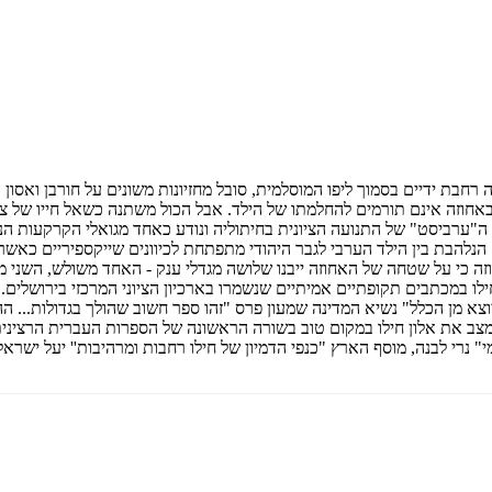
 אמו באחוזה רחבת ידיים בסמוך ליפו המוסלמית, סובל מחזיונות משונים על חורבן
אחוזה אינם תורמים להחלמתו של הילד. אבל הכול משתנה כשאל חייו של צאל
 ה"ערביסט" של התנועה הציונית בחיתוליה ונודע כאחד מגואלי הקרקעות הנ
נלהבת בין הילד הערבי לגבר היהודי מתפתחת לכיוונים שייקספיריים כאש
 חוזה כי על שטחה של האחוזה ייבנו שלושה מגדלי ענק - האחד משולש, השני 
חילו במכתבים תקופתיים אמיתיים שנשמרו בארכיון הציוני המרכזי בירושלים.
 מן הכלל" נשיא המדינה שמעון פרס "זהו ספר חשוב שהולך בגדולות... ההיש
נרי לבנה, מוסף הארץ "כנפי הדמיון של חילו רחבות ומרהיבות'' יעל ישראל