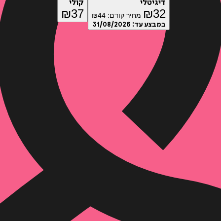
דיגיטלי
קולי
₪
37
₪
32
מחיר קודם:
44
₪
במבצע עד:
31/08/2026