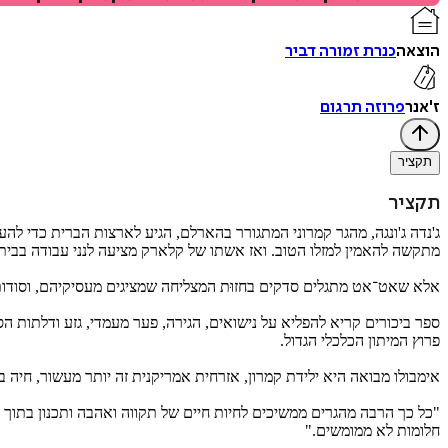
הוצאה
כנרת זמורה דביר
ז'אנר
פרוזה תרגום
תקציר
תקציר
ג'נדה ג'ונגה, מהגר קמרוני המתגורר בהארלם, הגיע לארצות הברית כדי ל
מתקשה להאמין למזלו הטוב. ואז אשתו של קלארק מציעה לנני עבודה בבית
אלא שאט־אט מתגלים סדקים בחזוּת המצליחה שמציגים מעסיקיהם, וסודות 
ספר ביכורים קריא להפליא על נישואים, הגירה, פער מעמדי, גזע ודלתות ה
פרוץ המיתון הכלכלי הגדול.
אימבולו מבואה היא ילידת קמרון, אזרחית אמריקנית זה יותר מעשור, חיה בני
"כל כך הרבה מהגרים ממשיכים לחיות חיים של תקווה ואהבה ותכנון בתוך
חלומות לא ממומשים."