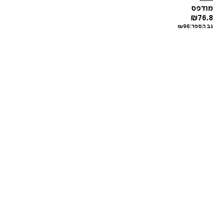
מודפס
₪
76.8
גב הספר:
96
₪