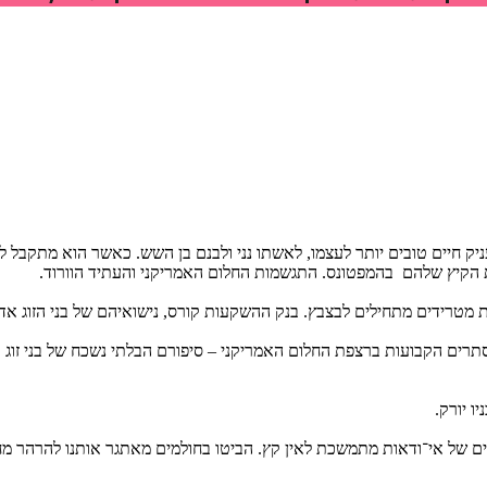
העניק חיים טובים יותר לעצמו, לאשתו נני ולבנם בן השש. כאשר הוא מתקב
 הקיץ שלהם בהמפטונס. התגשמות החלום האמריקני והעתיד הוורוד.
מטרידים מתחילים לבצבץ. בנק ההשקעות קורס, נישואיהם של בני הזוג אדו
סתרים הקבועות ברצפת החלום האמריקני – סיפורם הבלתי נשכח של בני זוג ק
ו יורק.
 ים של אי־ודאות מתמשכת לאין קץ. הביטו בחולמים מאתגר אותנו להרהר מ