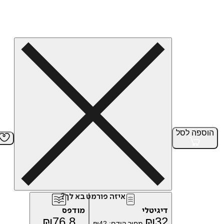
הוספה
לסל
איזה פורמט בא לך?
דיגיטלי
מודפס
₪
76.8
₪
32
מחיר קודם:
42
₪