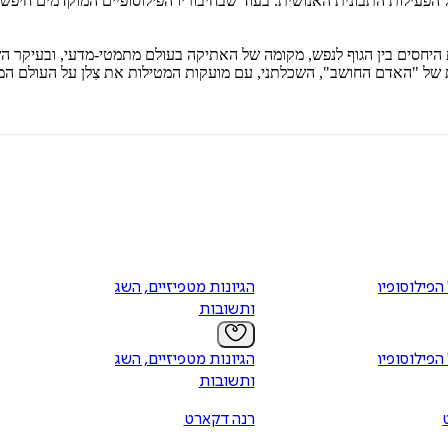
הפעילות התבונית האנושית. בעוד שבחיבוריו הפילוסופיים המוקדמים חיפש
 היחסים בין הגוף לנפש, מקומה של האתיקה בעולם מתמטי-מדעי, ובעיקר ה
חושב", השכלתני, עם מועקות המטילות את צִלן על העולם המדעי-מודרני למן המאה ה-17
 הפילוסופיה
הגיונות מטפיזיים, השגות
ותשובות
 הפילוסופיה
הגיונות מטפיזיים, השגות
ותשובות
רנה דקארט