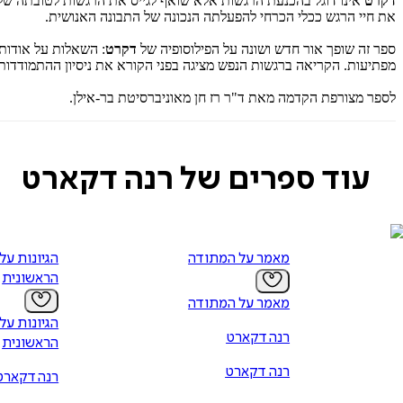
דקרט
אינו דוגל בהכנעת הרגשות אלא שואף לגייס את הרגשות לטובתה של 
את חיי הרגש ככלי הכרחי להפעלתה הנכונה של התבונה האנושית.
ספר זה שופך אור חדש ושונה על הפילוסופיה של
דקרט
: השאלות על אודות
מפתיעות. הקריאה ברגשות הנפש מציגה בפני הקורא את ניסיון ההתמודדות של "האדם ה
לספר מצורפת הקדמה מאת ד"ר רז חן מאוניברסיטת בר-אילן.
עוד ספרים של רנה דקארט
מאמר על המתודה
הגיונות על
הראשונית
מאמר על המתודה
הגיונות על
רנה דקארט
הראשונית
רנה דקארט
רנה דקארט