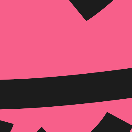
הוספה
לסל
איזה פורמט בא לך?
דיגיטלי
₪
32
מחיר קודם:
40
₪
במבצע עד:
31/08/2026