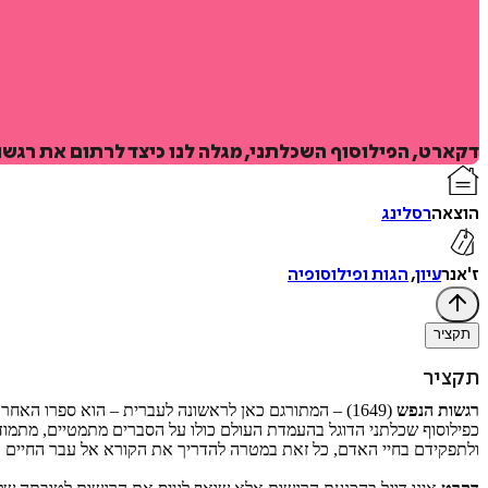
דקארט, הפילוסוף השכלתני, מגלה לנו כיצד לרתום את רגש
הוצאה
רסלינג
ז'אנר
עיון
,
הגות ופילוסופיה
תקציר
תקציר
רגשות הנפש
(1649) – המתורגם כאן לראשונה לעברית – הוא ספרו האחרון של
כפילוסוף שכלתני הדוגל בהעמדת העולם כולו על הסברים מתמטיים, מתמוד
ולתפקידם בחיי האדם, כל זאת במטרה להדריך את הקורא אל עבר החיים 