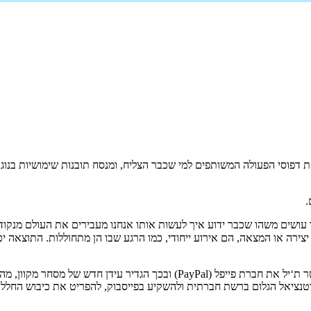
בשנת 1988, כשהחל להתברר הפוטנציאל המסחרי הגלום ברשת, הקים פיטר ת‘יל את ח
הפוטנציאל הגלום ברשת חברתית ולהשקיע בפייסבוק, להפריט את כיבוש החלל