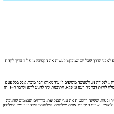
"מאפס לאחד" אינו מתיימר לנפק מתכון ליזם המצליח, אבל הוא כן מנתח את דפוסי הפעולה המשותפים למי שכבר הצליח, ומנסח תובנות שימושיות בנוגע לאבני הדרך שכל יזם שמבקש לעשות את הקפיצה מ-0 ל-1 צריך לקחת
‪“‬להעתיק זה קל. הרבה יותר מאשר להמציא או לפתח משהו חדש. כשאנחנו עושים משהו שכבר ידוע איך לעשות אותו אנחנו מעבירים את העולם מנקודה 1 לנקודה N, ולמעשה מוסיפים לו עוד מאותו דבר מוכר. אבל בכל פעם
שאנחנו יוצרים דבר חדש באמת, אנחנו מעבירים את העולם מנקודה 0 ל-1. יצירה או המצאה, הם אירוע ייחודי, כמו הרגע שבו הן מתחוללות. התוצאה יכולה להיות דבר מה רענן ומופלא. התובנות איך להגיע לרגע ולדבר ה–1, הן
ברת פייפל (PayPal) ובכך הגדיר עידן חדש של מסחר מקוון, מהיר ובטוח, ששינה דרמטית את ענף הבנקאות. ברווחים העצומים שהניבה
 ולהזניק עשרות סטארט־אפים מצליחים. הצלחותיו הידהדו בעמק הסיליקון