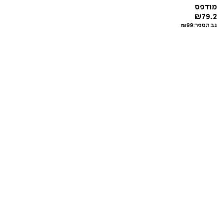
מודפס
₪
79.2
גב הספר:
99
₪