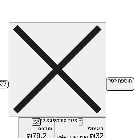
הוספה
לסל
איזה פורמט בא לך?
דיגיטלי
מודפס
₪
79.2
₪
32
מחיר קודם:
44
₪