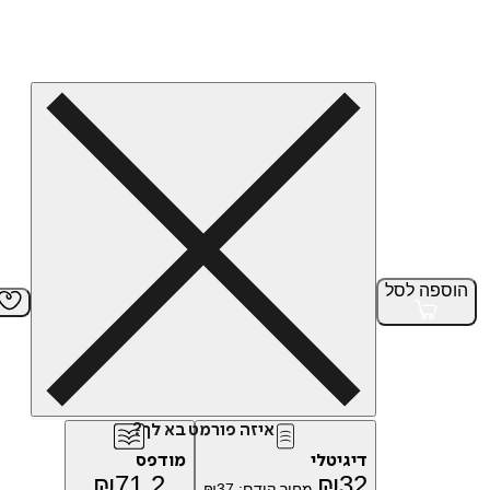
הוספה
לסל
איזה פורמט בא לך?
דיגיטלי
מודפס
₪
71.2
₪
32
מחיר קודם:
37
₪