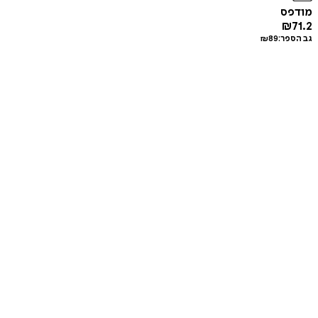
מודפס
₪
71.2
גב הספר:
89
₪