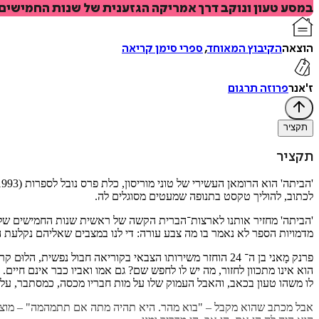
במסע טעון ונוקב דרך אמריקה הגזענית של שנות החמישים, 
הוצאה
הקיבוץ המאוחד
,
ספרי סימן קריאה
ז'אנר
פרוזה תרגום
תקציר
תקציר
לכתוב, להוליך טקסט בתנופה שמעטים מסוגלים לה.
'הביתה' מחזיר אותנו לארצות־הברית הקשה של ראשית שנות החמישים של
מדמויות הספר לא נאמר בו מה צבע עורה: די לנו במצבים שאליהם נקלעת 
פרנק מָאני בן ה־ 24 הוחזר משירותו הצבאי בקוריאה חבול נפש
הוא אינו מתכוון לחזור, מה יש לו לחפש שם? גם אמו ואביו כבר אינם חיים
לו משהו טעון בכאב, והאבל העמוק שלו על מות חבריו מכסה, כמסתבר, על 
אבל מכתב שהוא מקבל – "בוא מהר. היא תהיה מתה אם תתמהמה" – מוציא או