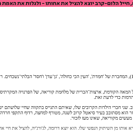
חייל הלום-קרב יוצא להציל את אחותו - ולגלות את האמת 
₪
68.8
₪
32
מחיר קודם:
50
₪
במבצע עד:
31/08/2026
מחיר על הספר: ₪
86
'הביתה' הוא הרומאן העשירי של טוני מוריסון, כלת פרס נובל לספרות (1993), המחברת של 'חמדת', 'העין הכי כחול
 המאה הקודמת, ארצות־הברית של מלחמת קוריאה, של הפרנויה המקרתיסט
הדמות כדי לדעת זאת.
ית, הלוּם קרב. שני חברי הילדות הקרובים שלו, שאיתם התגייס בתקווה שחיי שלושתם י
. זר הוא מסתובב בעיר סיאטל קרוב לשנה, מטורף למחצה, רדוף התקפי חרדה 
מעשים מקוריאה, שאינו מעז לזכור.
תו מן השיתוק הנפשי שלו. הוא יוצא דרומה, לג'ורג'יה, להציל את חיי אח