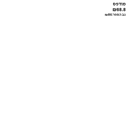
מודפס
₪
68.8
גב הספר:
86
₪