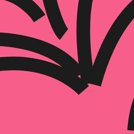
הוספה
לסל
איזה פורמט בא לך?
דיגיטלי
מודפס