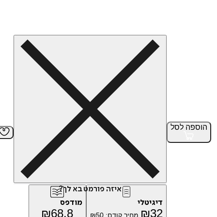
הוספה
לסל
איזה פורמט בא לך?
דיגיטלי
מודפס
₪
68.8
₪
32
מחיר קודם:
50
₪