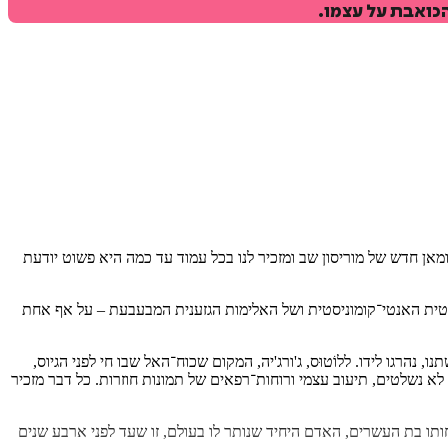
הכואבת על עצמו.
ה', 'גן־עדן' ו'חסד' הבלתי־נשכחים. רומאן חדש של מוריסון שב ומזכיר לנו בכל עמוד עד כמה היא פשוט יודעת
ית האנטי־קומוניסטית ושל האלימות הגזענית המבעבעת – על אף אחת
שתנו, נהרגו לידו. ללוֹטוּס, ג'ורג'יה, המקום שכוח־האל שבו חי לפני הגיוס,
לא נשלטים, תיעוב עצמי ורוחות־רפאים של תמונות חוזרות. כל דבר מזכיר
ותו בת העשרים, האדם היחיד שנותר לו בעולם, זו שעד לפני ארבע שנים