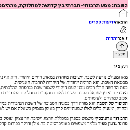
השבת: מסע תרבותי-חברתי בין קדושה למחלוקת, מההיסטו
הוצאה
ידיעות ספרים
ז'אנר
יהדות
תקציר
תקציר
מאז ומעולם נודעה לשבת חשיבות מיוחדת במארג החיים היהודי. היא אף נה
מבטאת השבת, הוא תרומה ייחודית של היהדות לתרבות האנושית.
בעת החדשה חדלו רבים מבני העם היהודי לשמור שבת בגרסתה ההלכתית, 
היהודית בארץ ישראל נהפכה השבת לאחת מנקודות המחלוקת המרכזיות בין ק
אכזב למתחים ולעימותים.
הסיפור של השבת
הוא מורה דרך בסוגיה הסבוכה של השבת הציבורית במדי
ובהווה, ומעניק כלים לאלו שמעוניינים לדון באופן מעמיק בשאלה אם יש לש
הרב דוד ארונובסקי
משמש כספרן במכללת הרצוג וישיבת הר עציון ועוסק בנ
פרופ' גדעון ספיר
מלמד משפטים באוניברסיטת בר-אילן וחוקר בפורום קהלת.