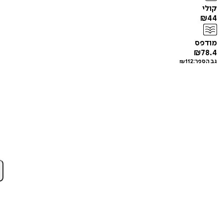
קולי
₪
44
מודפס
₪
78.4
גב הספר:
112
₪