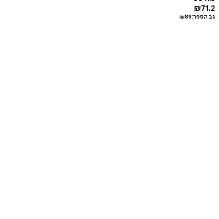
₪
71.2
גב הספר:
89
₪