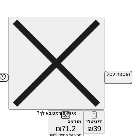
הוספה
לסל
איזה פורמט בא לך?
דיגיטלי
מודפס
₪
71.2
₪
39
מחיר על הספר: ₪
89