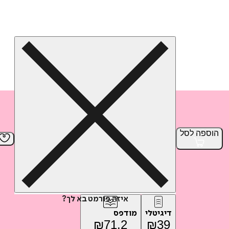
הוספה
לסל
איזה פורמט בא לך?
דיגיטלי
מודפס
₪
71.2
₪
39