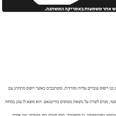
פוש אחר משמעות באמריקה המשתנה.
₪
98
עם בנו רופוס עוברים עליות ומורדות, ומסתבכים כאשר רופוס מתחתן עם
י, מגויס לשרת על נושאת מטוסים בווייטנאם. הוא מוצא לו עוגן במחזה
קע בפורטסמות, ניו המפשייר, בזמן סערה בחג ההודיה; שני אחים