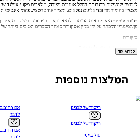
למחצה שנפגשים בבגרותם בחלל אמנויות ויצירה; ומלצרית מקוני איילנד שמ
מצטיין בהומור חד ובדיאלוגים נפלאים, ומצייר פורטרט משפחתי אינטימי 
רג'ינה פורטר
היא מחזאית הכותבת לתיאטראות בניו יורק, ביניהם תיאטרון "ג'ו
פן/המינגוויי והוכתר על ידי מגזין
אסקווייר
כאחד הספרים הטובים ביותר של 
ביקורות
"יצירת ביכורים נועזת להפליא."
לקרוא עוד
- O: The Oprah Magazine
"סאגה בין-דורית מהממת."
- New York Post
המלצות נוספות
"רומן ביכורים שאפתני ורחב יריעה... רומן הביכורים הפנטסטי של פורטר 
- Kirkus Reviews
ריקוד של לבנים
אם רחוב בי
לדבר
ריקוד של לבנים
אם רחוב בי
פול בייטי
לדבר