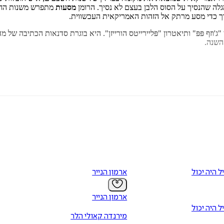
גלה שהנסיך על הסוס הלבן בעצם לא נסיך. הרומן
מסעות
מתפרש משנות החמ
תוך כדי מסע מרתק אל הזהות האמריקאית העכשווית.
זף פּפּ" ותיאטרון "פּליירייטס הורייזן". היא בוגרת סדנאות הכתיבה של מדי
השנה.
הוא מערבולת של דמויות המתפרשות בזמן ובחלל. עלילה סבוכה, ויצירה כתובה
ל היה יכול
ארמון הנייר
ארמון הנייר
ל היה יכול
מירנדה קאולי הלר