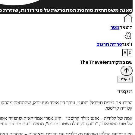
סאגה משפחתית סוחפת המתפרשת על פני דורות, שוזרת סיפ
הוצאה
מטר
ז'אנר
פרוזה תרגום
שם במקור
The Travelers
תקציר
תקציר
הכירו את ג'יימס סמיואל וינסנט, עורך דין אמיד מניו יורק, שהתחמק מהרקע
קלודיה קריסטי.
אמה של קלודיה – אגנס מילר קריסטי – היא אפרו-אמריקאית יפהפייה אשר מ
של טום סטופארד, "רוזנקרנץ וגילדנשטרן מתים", מתמודד עם מתחים גזעיי
חיי הדמויות הבלתי נשכחות מצטלבים עם חברים ומאהבות – הלסבית האפר