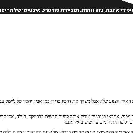
ורי אהבה, גזע וזהות, ומציירת פורטרט אינטימי של החי
איזה פורמט בא לך?
דיגיטלי
קולי
מודפס
₪
68.6
₪
27
₪
32
מחיר קודם:
44
₪
מחיר קודם:
39
₪
במבצע עד:
31/08/2026
במבצע עד:
31/08/2026
מחיר על הספר: 
 האירי הצנוע שלו, אבל משרך את דרכיו בדיוק כמו אביו. יחסיו של ג'יימס 
פגש אקראי בג'ורג'יה מוביל אותה לחיים חדשים בברונקס. בעלה, אדי קריסט
ם וסופר את הימים עד שישוב אל אגנס.
ו-אמריקאית שמוצאת את מקומה בברלין של שנות השבעים; איש הובלות שנת