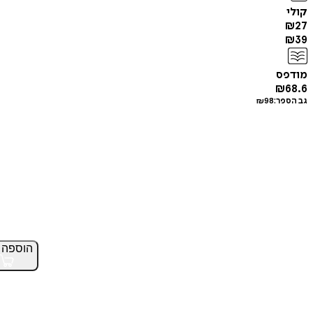
קולי
₪
27
₪
39
מודפס
₪
68.6
גב הספר:
98
₪
הוספה