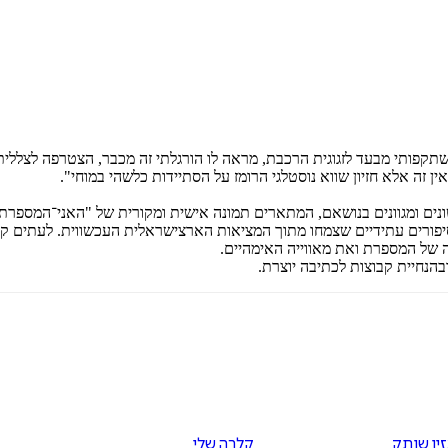
פותי מבעד לזגוגית הרכבת, מראה לו הורגלתי זה מכבר, הצטרפה לצללית פני
 זה אלא חזיון שווא נוסטלגי הרומז על הסתיידות כלשהי במוחי".
נים ומגוונים בנושאם, המתארים תמונה אישית ומקורית של "האני־המספרת
י סיפורים עתידיים שצמחו מתוך המציאות הארצישראלית העכשווית. לעתים 
של המספרת ואת מאווייה האימהיים.
ובהנחיית קבוצות לכתיבה יוצרת.
ין שותק
קלרה שלי