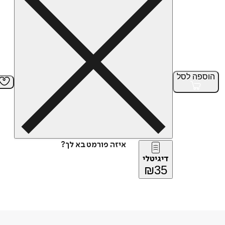
הוספה
לסל
איזה פורמט בא לך?
דיגיטלי
₪
35