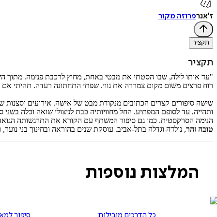
ז'אנר
פרוזה מקור
תקציר
תקציר
"עד אותו לילה, שבו הסטתי את מבטי באחת, מחוץ לרכבת פנימה. מתוך השתק
רוח פרצים משום מקום צמררה את גווי. שפתי התחתונה רעדה. תהיתי אם אין
שישה סיפורים קצרים הכתובים מנקודת מבט של אישה. אירועים וסצנות שו
ותהייה, עד לסופם המפתיע. החל מחוויותיה כבת לניצולי שואה וכלה בשנ
הנימה הסרקסטית. כמו גם סיפור המשתף עם הקורא את התרגשותה הגואה 
טובה זהר
, נולדה וגדלה בתל-אביב. עוסקת שנים בהוראה ובחינוך בני נוער, 
המלצות נוספות
כל הדרכים מובילות
סיפור למאז