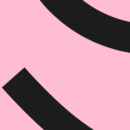
הוספה
לסל
איזה פורמט בא לך?
דיגיטלי
₪
35