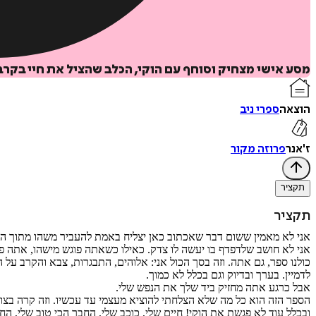
מסע אישי מצחיק וסוחף עם הוקי, הכלב שהציל את חיי בקרב
הוצאה
ספרי ניב
ז'אנר
פרוזה מקור
תקציר
תקציר
אני לא מאמין ששום דבר שאכתוב כאן יצליח באמת להעביר משהו מתוך ה
אני לא חושב שלדפדף בו יעשה לו צדק. כאילו כשאתה פוגש מישהו, אתה פשוט
כולנו ספר, גם אתה. וזה בסך הכול אני: אלוהים, התבגרות, צבא והקרב
לדמיין. בערך ובדיוק וגם בכלל לא כמוך.
אבל כרגע אתה מחזיק ביד שלך את הנפש שלי.
הספר הזה הוא כל מה שלא הצלחתי להוציא מעצמי עד עכשיו. וזה קרה בצו
ובכלל עוד לא פגשת את הוקי! חיים שלי, כוכב שלי, החבר הכי טוב שלי, הח