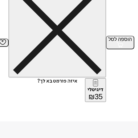
הוספה
לסל
איזה פורמט בא לך?
דיגיטלי
₪
35