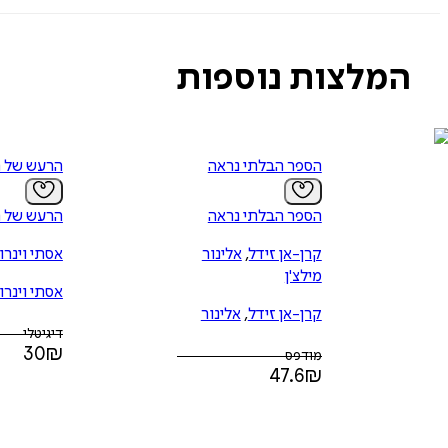
המלצות נוספות
הספר הבלתי נראה
הרעש של ה
הספר הבלתי נראה
הרעש של ה
קרן-אן זידל
,
אלינור
אסתי וינרו
מילצ'ן
אסתי וינרו
קרן-אן זידל
,
אלינור
דיגיטלי
מילצ'ן
30
₪
מודפס
47.6
₪