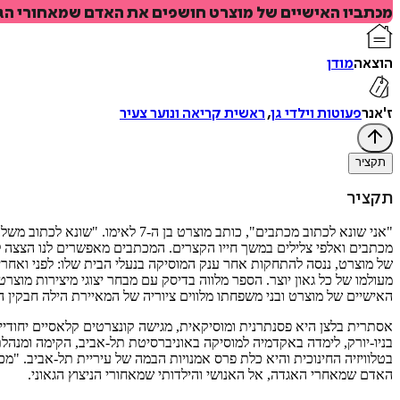
מכתביו האישיים של מוצרט חושפים את האדם שמאחורי הגאו
הוצאה
מודן
ז'אנר
פעוטות וילדי גן
,
ראשית קריאה ונוער צעיר
תקציר
תקציר
"אני שונא לכתוב מכתבים", כותב מ
מכתבים ואלפי צלילים במשך חייו הקצרים. המכתבים מאפשרים לנו הצצה לחי
של מוצרט, ננסה להתחקות אחר ענק המוסיקה בנעלי הבית שלו: לפני ואחרי
מעולמו של כל גאון יוצר. הספר מלווה בדיסק עם מבחר יצוגי מיצירות מוצ
האישיים של מוצרט ובני משפחתו מלווים ציוריה של המאיירת הילה חבקין ה
אסתרית בלצן היא פסנתרנית ומוסיקאית, מגישה קונצרטים קלאסיים יחודיים
בניו-יורק, לימדה באקדמיה למוסיקה באוניברסיטת תל-אביב, הקימה ומ
בטלוויזיה החינוכית והיא כלת פרס אמנויות הבמה של עיריית תל-אביב. 
האדם שמאחרי האגדה, אל האנושי והילדותי שמאחורי הניצוץ הגאוני.