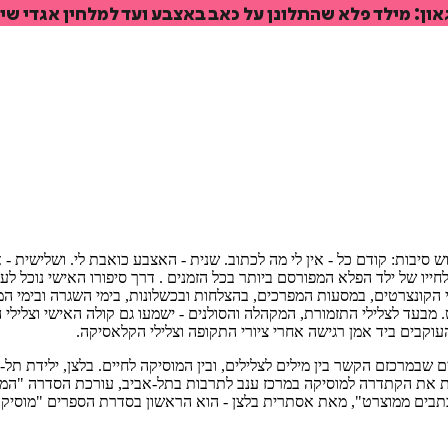
ן: מילד פלא שהתלונן על כאב באצבע ועד למלחין אגדי שי
איזה פורמט בא לך?
מודפס
₪
54.4
מחיר על הספר: ₪
68
וצרט בן ה-7 לאימו. "שונא לכתוב משלוש סיבות: קודם כל - אין לי מה לכתוב. שנית - האצבע כוא
יו של ילד הפלא המפורסם ביותר בכל הזמנים . דרך סיפורו האישי נוכל לעק
 הקונצרטים, במסעות המפרכים, בהצלחות ובכשלונות, בימי השגרה ובימי ה
רט. מבעד לצלילי התזמורת, המקהלה והסולנים - ישמעו גם קולה האישי וצל
עוקבים ביד אמן רגישה אחרי ציורי התקופה וצלילי הקלאסיקה.
 שבמרכזם הקשר בין מילים לצלילים, ובין המוסיקה לחיים. בלצן, ילידת תל
נהלת את הקתדרה למוסיקה במרכז ענב לתרבות בתל-אביב, עורכת הסדרה "ה
"מכתבים ממוצרט", מאת אסתרית בלצן - הוא הראשון בסדרת הספרים "מוסי