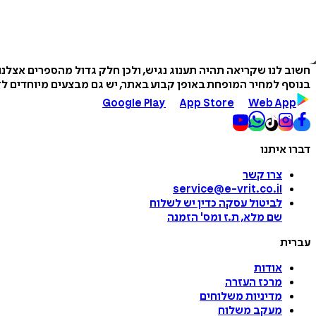
חשוב לנו שקריאה תהיה תענוג נגיש, ולכן חלק גדול מהספרים אצלנ
בנוסף למחיר המופחת באופן קבוע באתר, יש גם מבצעים מיוחדים לזמ
Google Play
App Store
Web App
דברו איתנו
צרו קשר
service@e-vrit.co.il
לביטול עסקה
כדין יש לשלוח
שם מלא, ת.ז ומס
'
הזמנה
עברית
אודות
מרכז העזרה
מדיניות משלוחים
מעקב משלוח