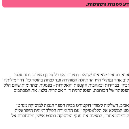
דע פסגות ותהומות.
בת לי. ושלישית - אבא בודאי ימצא איזו שגיאת כתיב". ואף על פי כן מוצרט כתב אלפי
וב אחר נפתולי חייו ההתחלה המזהירה ועד למוות בחוסר כל. דרך מילותיו
מבחן, בבדידות ובאהבות הקטנות והאסורות - בפסגות ובתהומות שהם חלק
ילי הפסנתר של הכותבת, הפסנתרנית ד"ר אסתרית בלצן. את המכתבים
-אביב, השלימה לימודי דוקטורט בבית הספר הגבוה למוסיקה מנהטן
מסע המופלא אל הקלאסיקה" עם התזמורת הפילהרמונית הישראלית
קה במבט אחר", המציגה את ענקי המוסיקה במבט אישי, ומתחברת אל