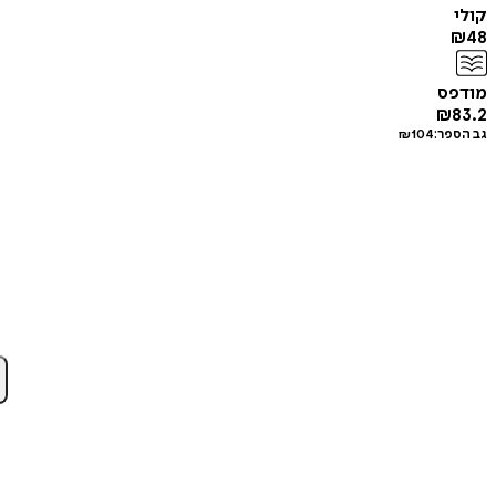
קולי
₪
48
מודפס
₪
83.2
גב הספר:
104
₪