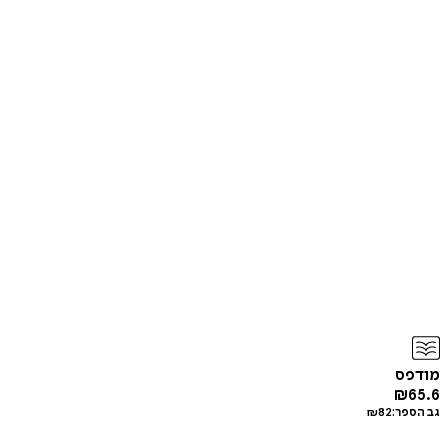
מודפס
₪
65.6
גב הספר:
82
₪