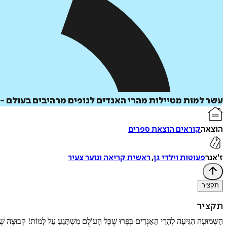
עשר למות מטיילות מהרי האנדים לנופים מרהיבים בעולם -
הוצאה
קוראים הוצאת ספרים
ז'אנר
פעוטות וילדי גן
,
ראשית קריאה ונוער צעיר
תקציר
תקציר
הַשְּׁמוּעָה הִגִּיעָה לְהָרֵי הָאַנְדִים בְּפֶּרוּ שֶׁכָּל הָעוֹלָם מִשְׁתַּגֵּעַ עַל לָמוֹת! קְבוּצָה 