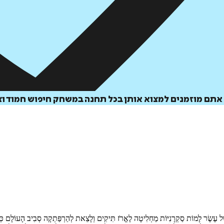
 אתם מוזמנים למצוא אותן בכל תחנה במשחק חיפוש חמוד וצ
שֶׁל עֶשֶׂר לָמוֹת סַקְרָנִיּוֹת מַחְלִיטָה לֶאֱרֹז תִּיקִים וְלָצֵאת לְהַרְפַּתְקָה סְבִיב הָעוֹלָם כְּדֵ