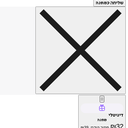
שליחה
כמתנה
דיגיטלי
מתנה
₪
32
מחיר קודם:
39
₪