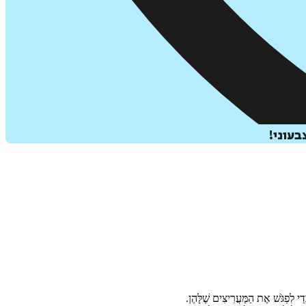
בעוני!
י לִפְגֹּשׁ אֶת הַמַּעֲרִיצִים שֶׁלָּהֶן.