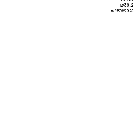
₪
39.2
גב הספר:
49
₪