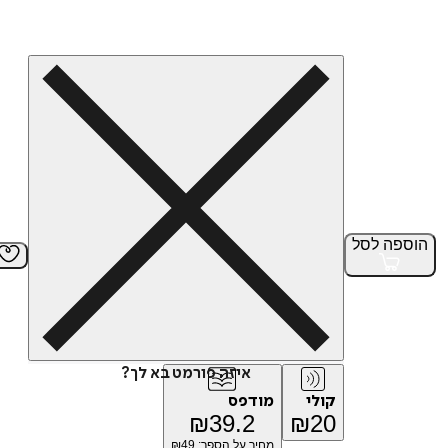
הוספה
לסל
איזה פורמט בא לך?
קולי
מודפס
₪
39.2
₪
20
מחיר על הספר: ₪
49