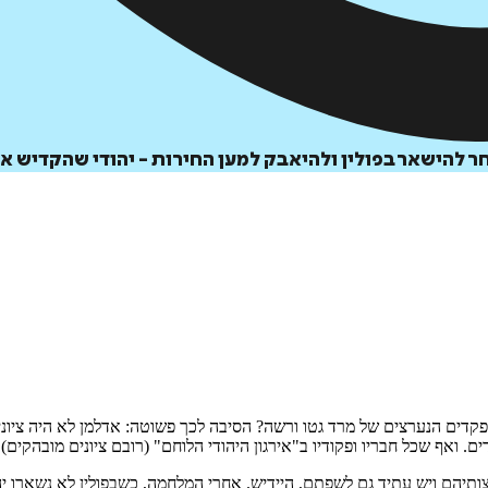
 להישאר בפולין ולהיאבק למען החירות - יהודי שהקדיש את
ים הנערצים של מרד גטו ורשה? הסיבה לכך פשוטה: אדלמן לא היה ציוני. ל
ם. ואף שכל חבריו ופקודיו ב"אירגון היהודי הלוחם" (רובם ציונים מובהקי
תיהם ויש עתיד גם לשפתם, היידיש. אחרי המלחמה, כשבפולין לא נשארו יהודי