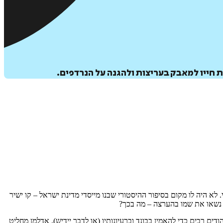
 חייו למאבק בעריצות ולהגנה על הנרדפים.
א היה לו מקום בסיפור ההיסטורי שבנו מייסדי מדינת ישראל – קו ישיר
ם) נשאו את שמו בהערצה – מה בכך?
ם רבים כדי להאמין בבונד וברעיונותיו (או לדבר יידיש), אדלמן מחליט