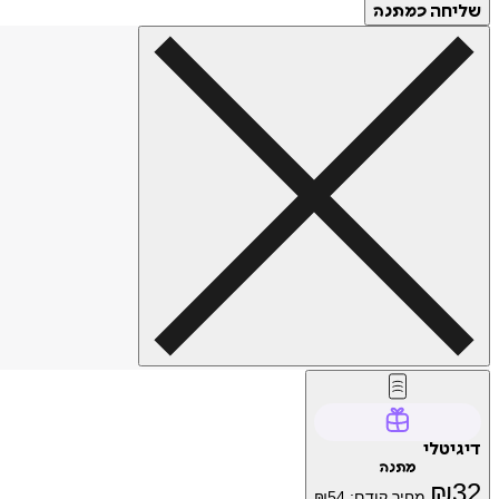
שליחה
כמתנה
דיגיטלי
מתנה
₪
32
מחיר קודם:
54
₪