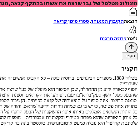
מונולוג מטלטל של גבר שרצח את אשתו בהתקף קנאה, מגול
הוצאה
הקיבוץ המאוחד
,
ספרי סימן קריאה
ז'אנר
פרוזה תרגום
תקציר
תקציר
בשלהי 1889, מספרים הביוגרפים, ברוסיה כולה – לא הקבילו אנשי
שערורייה.
הסוף לכאורה ידוע מן ההתחלה, שכן הסיפור הוא מונולוג של בעל שרצח את 
שהבעל ספק־חושף ספק־בורא־בדיעבד, יפתיעו את הקוראים. וסצנת הרצח, 
'סונטת קרויצר' אינה סיפור על תוצאותיה של קנאה כפייתית. הן גיבור הס
בתווית אחת פשוטה, כי יש בו גם שמחה וחירות וידיעה־מראש, וחוויה של ר
כל הזוגות הנשואים אומללים באותו אופן: ההשקפות של הבעל הרוצח על הגי
כל אותן תיאוריות שהוא מפתח בטירוף ובקיצוניות אבסורדית – חופפות להפל
ש'סונטת קרויצר' היא נובלה כמעט אוטוביוגרפית. טולסטוי בונה בה קריקטו