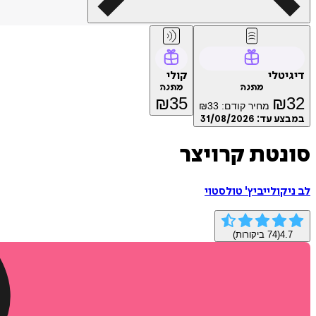
דיגיטלי
קולי
מתנה
מתנה
₪
35
₪
32
מחיר קודם:
33
₪
במבצע עד:
31/08/2026
סונטת קרויצר
לב ניקולייביץ' טולסטוי
4.7
(
74
ביקורות)