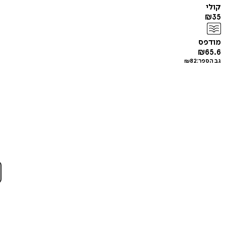
קולי
₪
35
מודפס
₪
65.6
גב הספר:
82
₪