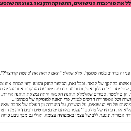
ל את מורכבות הנישואים, התשוקה והקנאה בעוצמה שהסעיר
איזה פורמט בא לך?
דיגיטלי
קולי
מודפס
₪
65.6
₪
35
₪
32
מחיר קודם:
33
₪
במבצע עד:
31/08/2026
מחיר על הספר: ₪
82
ם זה את פני זה ברחוב ב'מה שלומך', אלא שאלו: "האם קראת את 'סונטת קרויצר'
אשתו בהתקף של קנאה. ובכל זאת, הסיפור החזק והנועז ורְווּי המתח אינו צ
שתימסר כמו בהילוך אטי, ובמרכזה תודעה מטורפת העוקבת אחר עצמה במוד
פר, הן טולסטוי, סבורים שאלמלא תואנת הקנאה היתה נמצאת תואנה אחרת. א
גשות ושל אפשרויות חדשים לגמרי, פרי האזנה למוסיקה של בטהובן...
הינום של חיי הנישואים, על הנשיוּת, על היעדרה מן העולם של אהבה שאינה 
יא את דעותיו של טולסטוי־עצמו באותם ימים; ופרטים רבים (חוץ מן הרצח ע
רה אכזרית ונוגעת ללב של עצמו באמפתיה עצומה, ואולי גם מכך נובע כוחה ה