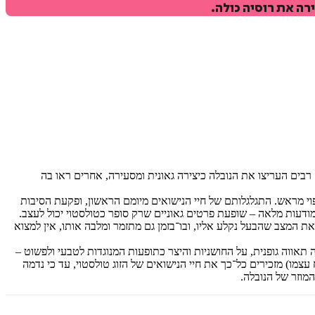
ה את רוסיה כולה.
?". רבים העריצו את הנובלה כיצירה גאונית ומסעירה, אחרים ראו בה
פוי מראש. התגלגלותם של חיי הנישואים מיומם הראשון, ופקעת הסיבות
עות מלאה – שופעת פרטים גאוניים שרק סופר כטולסטוי יכול לעצב.
ת המצב שהבעל נקלע אליו, ובו־בזמן גם מתזמר ומלבה אותו, אין למצוא
תאווה גופנית, על החושניות והיצר כתופעות המנוגדות לטבעי ולפשוט –
צמו) מזכירים כל־כך את חיי הנישואים של הזוג טולסטוי, עד כי נדמה
מוזר של הנובלה.