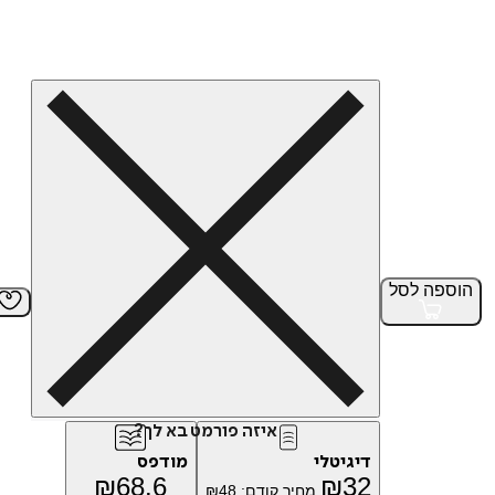
הוספה
לסל
איזה פורמט בא לך?
דיגיטלי
מודפס
₪
68.6
₪
32
מחיר קודם:
48
₪