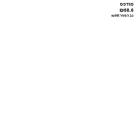
מודפס
₪
68.6
גב הספר:
98
₪