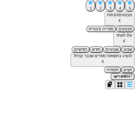
1
2
3
4
5
מבצעים/הנחות
מבצעים
ספרייה ציבורית
עלו לאתר
שבוע
שבועיים
חודש
חודשיים
להציג בתוצאות ספרים שכבר קנית?
תציגו
תסתירו
›
847
ספרים